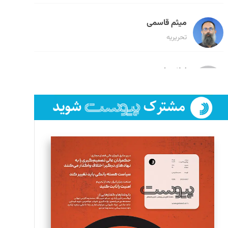
میثم قاسمی
تحریریه
لیلا حنارود
تحریریه
فائزه فتحی رستمی
تحریریه
سروش کرمیان
تحریریه
مینا پاکدل