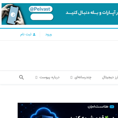
ورود
ثبت نام
رز دیجیتال
چندرسانه‌ای
درباره پیوست