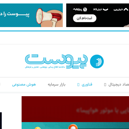
صاد دیجیتال
فناوری
بازار سرمایه
هوش مصنوعی
ا