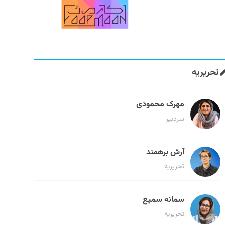
تحریریه
مهرک محمودی
سردبیر
آرش برهمند
تحریریه
سمانه سمیع
تحریریه