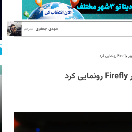
مهدی جعفری
مترجم
 کرد
د