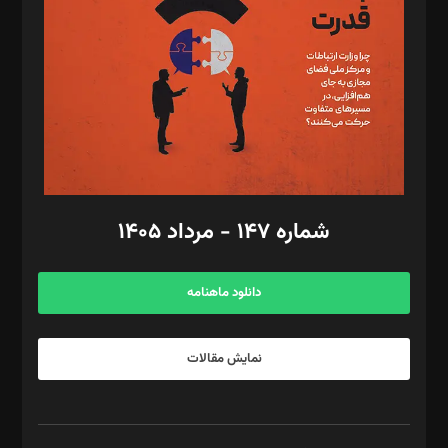
رستمی،مصطفی باستان
ویرایش: نگار استاد‌‌آقا
طراح یونیفرم: مجید توکلی
فیلمبرداری و عکاسی: امیر شفیعی، مانی لطفی زاده
گرافیک و صفحه‌آرایی: سید‌سبحان‌علی ثابت
مد‌یر توسعه تجاری: کامبیز برید‌
امور مالی: شاپور رهبری، محمد‌ کاظمی‌نیا
امور اد‌اری: راضیه محمود‌ی
شماره ۱۴۷ - مرداد ۱۴۰۵
مرکز تماس: ۰۲۱۴۲۸۲۴۰۰۰
آگهی و مشترکین: ۰۹۱۹۹۹۹۰۴۵۴
دانلود ماهنامه
نمایش مقالات