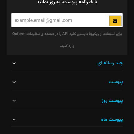
با خبرنامه پیوست، به روز بمانید
برای استفاده از ریکپچا بایستی کلید API را در صفحه ی تنظیمات Quform
وارد کنید.
این
چند رسانه ای
قسمت
پیوست
نباید
خالی
پیوست روز
رها
شود.
پیوست ماه