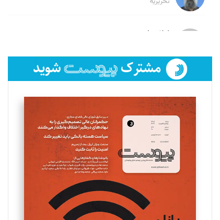
تحریریه
لیلا حنارود
تحریریه
فائزه فتحی رستمی
تحریریه
سروش کرمیان
تحریریه
مینا پاکدل
تحریریه