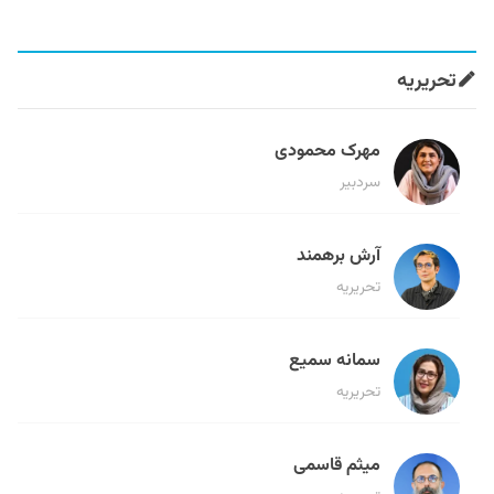
تحریریه
مهرک محمودی
سردبیر
آرش برهمند
تحریریه
سمانه سمیع
تحریریه
میثم قاسمی