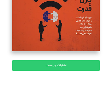
یسنا امان‌پور
تحریریه
ملینا جعفری
تحریریه
مصطفی مسجدی آرانی
تحریریه
اشتراک پیوست
بابک نقاش
تحریریه