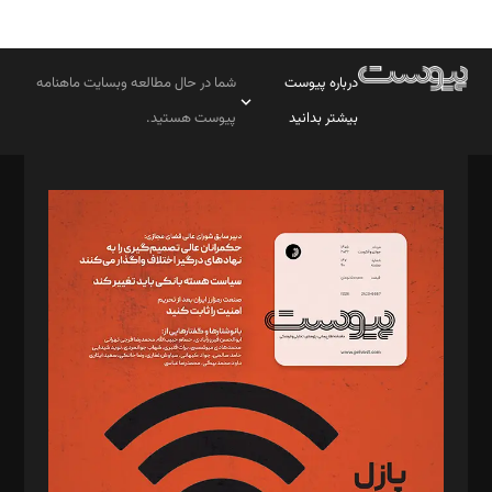
درباره پیوست
شما در حال مطالعه وبسایت ماهنامه
بیشتر بدانید
پیوست هستید.
صاحب امتیاز: موسسه پرسش (پویندگان راز ستاره شمال)
مدیر مسئول: محمدباقر اثنی‌عشری
سردبیر: مهرک محمودی
دبیر تحریریه: میثم قاسمی
د‌بیر ناداستان: سمانه سمیع
د‌بیر خدمت و تجارت: ابوالفضل رجبی
د‌بیر حقوق فناوری: حسام‌الدین ایپکچی
د‌بیر پیوست جهان: مینا پاکدل
د‌بیر تحریریه آنلاین: بابک نقاش
تحریریه‌: مجتبی محمود‌ی، آرش برهمند، یسنا امان‌پور، سروش کرمیان،
مصطفی مسجدی آرانی، ابوالفضل رجبی، زهرا فکرانه، فائزه فتحی