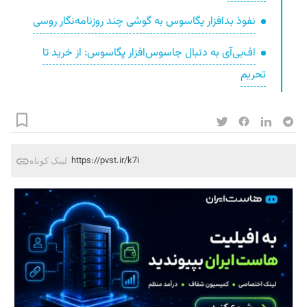
نفوذ بدافزار پگاسوس به گوشی چند‌ روزنامه‌نگار روسی
اف‌بی‌آی به دنبال جاسوس‌افزار پگاسوس: از خرید تا
تحریم
https://pvst.ir/k7i
لینک کوتاه