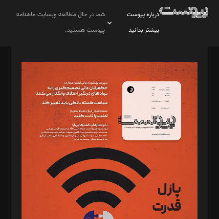
درباره پیوست
شما در حال مطالعه وبسایت ماهنامه
بیشتر بدانید
پیوست هستید.
صاحب امتیاز: موسسه پرسش (پویندگان راز ستاره شمال)
مدیر مسئول: محمدباقر اثنی‌عشری
سردبیر: مهرک محمودی
دبیر تحریریه: میثم قاسمی
د‌بیر ناداستان: سمانه سمیع
د‌بیر خدمت و تجارت: ابوالفضل رجبی
د‌بیر حقوق فناوری: حسام‌الدین ایپکچی
د‌بیر پیوست جهان: مینا پاکدل
د‌بیر تحریریه آنلاین: بابک نقاش
تحریریه‌: مجتبی محمود‌ی، آرش برهمند، یسنا امان‌پور، سروش کرمیان،
مصطفی مسجدی آرانی، ابوالفضل رجبی، زهرا فکرانه، فائزه فتحی
رستمی،مصطفی باستان
ویرایش: نگار استاد‌‌آقا