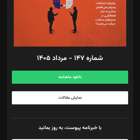
طراح یونیفرم: مجید توکلی
فیلمبرداری و عکاسی: امیر شفیعی، مانی لطفی زاده
گرافیک و صفحه‌آرایی: سید‌سبحان‌علی ثابت
مد‌یر توسعه تجاری: کامبیز برید‌
امور مالی: شاپور رهبری، محمد‌ کاظمی‌نیا
امور اد‌اری: راضیه محمود‌ی
شماره ۱۴۷ - مرداد ۱۴۰۵
مرکز تماس: ۰۲۱۴۲۸۲۴۰۰۰
آگهی و مشترکین: ۰۹۱۹۹۹۹۰۴۵۴
دانلود ماهنامه
نمایش مقالات
با خبرنامه پیوست، به روز بمانید