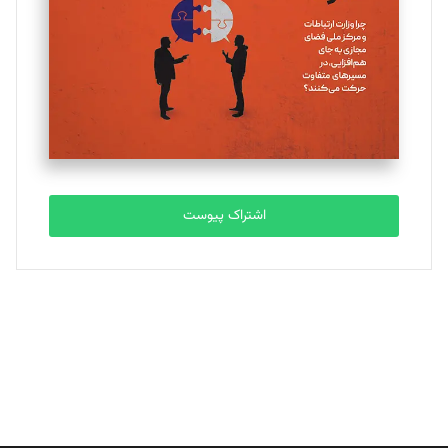
ملینا جعفری
تحریریه
مصطفی مسجدی آرانی
تحریریه
اشتراک پیوست
بابک نقاش
تحریریه