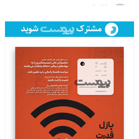
لیلا حنارود
تحریریه
فائزه فتحی رستمی
تحریریه
سروش کرمیان
تحریریه
مینا پاکدل
تحریریه
یسنا امان‌پور
تحریریه