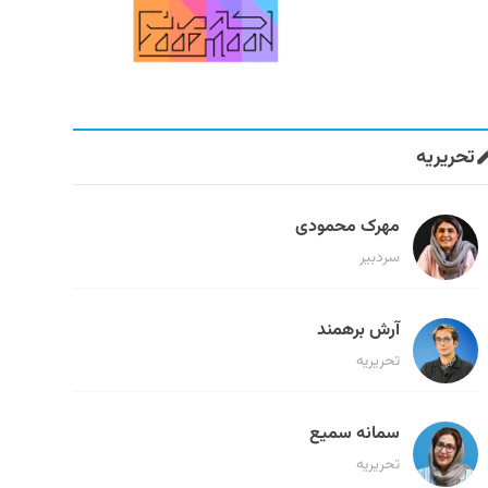
تحریریه
مهرک محمودی
سردبیر
آرش برهمند
تحریریه
سمانه سمیع
تحریریه