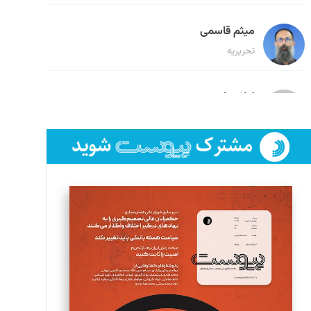
میثم قاسمی
تحریریه
لیلا حنارود
تحریریه
فائزه فتحی رستمی
تحریریه
سروش کرمیان
تحریریه
مینا پاکدل