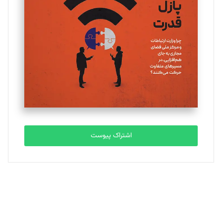
یسنا امان‌پور
تحریریه
ملینا جعفری
تحریریه
مصطفی مسجدی آرانی
تحریریه
اشتراک پیوست
بابک نقاش
تحریریه