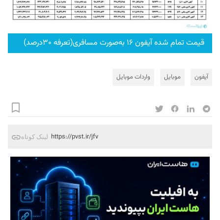
قیمت تمام شده آیفون ۱۶ به‌صورت مسافری(تعرفه ۳۰درصد)
آیفون
موبایل
واردات موبایل
https://pvst.ir/jfv
لینک کوتاه