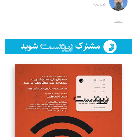
تحریریه
لیلا حنارود
تحریریه
فائزه فتحی رستمی
تحریریه
سروش کرمیان
تحریریه
مینا پاکدل
تحریریه