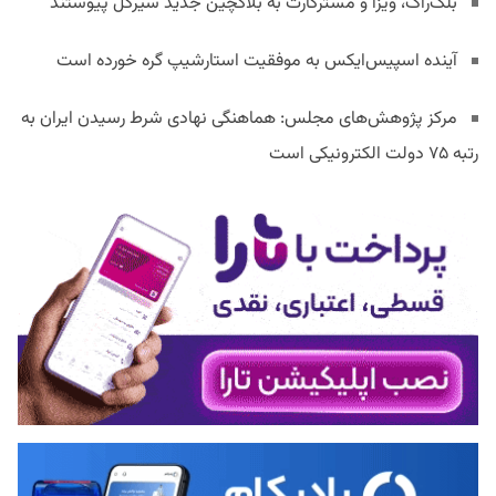
بلک‌راک، ویزا و مسترکارت به بلاکچین جدید سیرکل پیوستند
آینده اسپیس‌ایکس به موفقیت استارشیپ گره خورده است
مرکز پژوهش‌های مجلس: هماهنگی نهادی شرط رسیدن ایران به
رتبه ۷۵ دولت الکترونیکی است