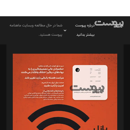
درباره پیوست
شما در حال مطالعه وبسایت ماهنامه
بیشتر بدانید
پیوست هستید.
صاحب امتیاز: موسسه پرسش (پویندگان راز ستاره شمال)
مدیر مسئول: محمدباقر اثنی‌عشری
سردبیر: مهرک محمودی
دبیر تحریریه: میثم قاسمی
د‌بیر ناداستان: سمانه سمیع
د‌بیر خدمت و تجارت: ابوالفضل رجبی
د‌بیر حقوق فناوری: حسام‌الدین ایپکچی
د‌بیر پیوست جهان: مینا پاکدل
د‌بیر تحریریه آنلاین: بابک نقاش
تحریریه‌: مجتبی محمود‌ی، آرش برهمند، یسنا امان‌پور، سروش کرمیان،
مصطفی مسجدی آرانی، ابوالفضل رجبی، زهرا فکرانه، فائزه فتحی