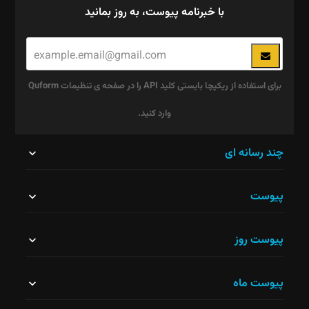
با خبرنامه پیوست، به روز بمانید
برای استفاده از ریکپچا بایستی کلید API را در صفحه ی تنظیمات Quform
وارد کنید.
این
چند رسانه ای
قسمت
پیوست
نباید
خالی
پیوست روز
رها
شود.
پیوست ماه