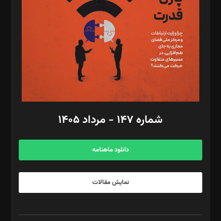
رستمی،مصطفی باستان
ویرایش: نگار استاد‌‌آقا
طراح یونیفرم: مجید توکلی
فیلمبرداری و عکاسی: امیر شفیعی، مانی لطفی زاده
گرافیک و صفحه‌آرایی: سید‌سبحان‌علی ثابت
مد‌یر توسعه تجاری: کامبیز برید‌
امور مالی: شاپور رهبری، محمد‌ کاظمی‌نیا
امور اد‌اری: راضیه محمود‌ی
شماره ۱۴۷ - مرداد ۱۴۰۵
مرکز تماس: ۰۲۱۴۲۸۲۴۰۰۰
آگهی و مشترکین: ۰۹۱۹۹۹۹۰۴۵۴
دانلود ماهنامه
نمایش مقالات