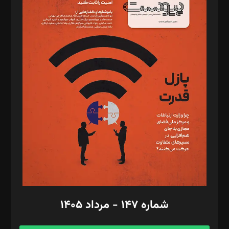
د‌بیر خدمت و تجارت: ابوالفضل رجبی
د‌بیر حقوق فناوری: حسام‌الدین ایپکچی
د‌بیر پیوست جهان: مینا پاکدل
د‌بیر تحریریه آنلاین: بابک نقاش
تحریریه‌: مجتبی محمود‌ی، آرش برهمند، یسنا امان‌پور، سروش کرمیان،
مصطفی مسجدی آرانی، ابوالفضل رجبی، زهرا فکرانه، فائزه فتحی
رستمی،مصطفی باستان
ویرایش: نگار استاد‌‌آقا
طراح یونیفرم: مجید توکلی
فیلمبرداری و عکاسی: امیر شفیعی، مانی لطفی زاده
گرافیک و صفحه‌آرایی: سید‌سبحان‌علی ثابت
مد‌یر توسعه تجاری: کامبیز برید‌
امور مالی: شاپور رهبری، محمد‌ کاظمی‌نیا
امور اد‌اری: راضیه محمود‌ی
شماره ۱۴۷ - مرداد ۱۴۰۵
مرکز تماس: ۰۲۱۴۲۸۲۴۰۰۰
آگهی و مشترکین: ۰۹۱۹۹۹۹۰۴۵۴