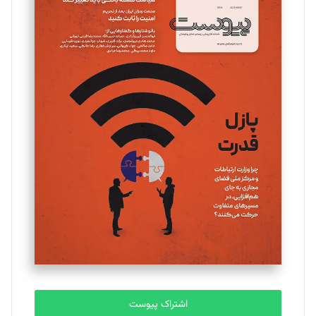
تحریریه
مینا پاکدل
تحریریه
یسنا امان‌پور
تحریریه
ملینا جعفری
تحریریه
مصطفی مسجدی آرانی
تحریریه
اشتراک پیوست