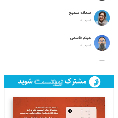
سمانه سمیع
تحریریه
میثم قاسمی
تحریریه
لیلا حنارود
تحریریه
فائزه فتحی رستمی
تحریریه
سروش کرمیان