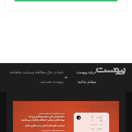
بابک نقاش
تحریریه
درباره پیوست
شما در حال مطالعه وبسایت ماهنامه
بیشتر بدانید
پیوست هستید.
صاحب امتیاز: موسسه پرسش (پویندگان راز ستاره شمال)
مدیر مسئول: محمدباقر اثنی‌عشری
سردبیر: مهرک محمودی
دبیر تحریریه: میثم قاسمی
د‌بیر ناداستان: سمانه سمیع