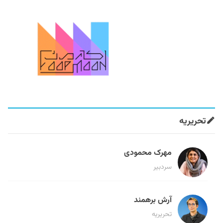
تحریریه
مهرک محمودی
سردبیر
آرش برهمند
تحریریه