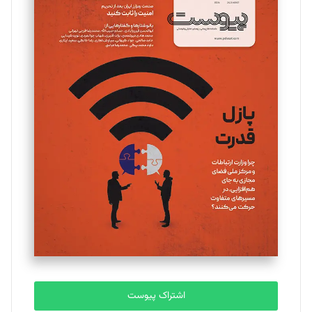
تحریریه
مینا پاکدل
تحریریه
یسنا امان‌پور
تحریریه
ملینا جعفری
تحریریه
مصطفی مسجدی آرانی
تحریریه
اشتراک پیوست