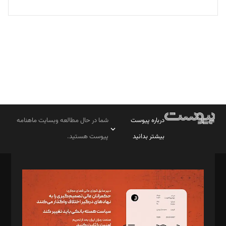
بابک نقاش
تحریریه
درباره پیوست
شما در حال مطالعه وبسایت ماهنامه
بیشتر بدانید
پیوست هستید.
صاحب امتیاز: موسسه پرسش (پویندگان راز ستاره شمال)
مدیر مسئول: محمدباقر اثنی‌عشری
سردبیر: مهرک محمودی
دبیر تحریریه: میثم قاسمی
د‌بیر ناداستان: سمانه سمیع