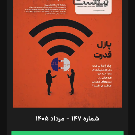
د‌بیر خدمت و تجارت: ابوالفضل رجبی
د‌بیر حقوق فناوری: حسام‌الدین ایپکچی
د‌بیر پیوست جهان: مینا پاکدل
د‌بیر تحریریه آنلاین: بابک نقاش
تحریریه‌: مجتبی محمود‌ی، آرش برهمند، یسنا امان‌پور، سروش کرمیان،
مصطفی مسجدی آرانی، ابوالفضل رجبی، زهرا فکرانه، فائزه فتحی
رستمی،مصطفی باستان
ویرایش: نگار استاد‌‌آقا
طراح یونیفرم: مجید توکلی
فیلمبرداری و عکاسی: امیر شفیعی، مانی لطفی زاده
گرافیک و صفحه‌آرایی: سید‌سبحان‌علی ثابت
مد‌یر توسعه تجاری: کامبیز برید‌
امور مالی: شاپور رهبری، محمد‌ کاظمی‌نیا
امور اد‌اری: راضیه محمود‌ی
شماره ۱۴۷ - مرداد ۱۴۰۵
مرکز تماس: ۰۲۱۴۲۸۲۴۰۰۰
آگهی و مشترکین: ۰۹۱۹۹۹۹۰۴۵۴