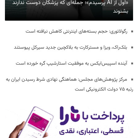
«اول از AI پرسیدم»؛ جمله‌ای که پزشکان دوست ندارند
بشنوند
رگولاتوری: حجم بسته‌های اینترنتی کاهش نیافته است
بلک‌راک، ویزا و مسترکارت به بلاکچین جدید سیرکل پیوستند
آینده اسپیس‌ایکس به موفقیت استارشیپ گره خورده است
مرکز پژوهش‌های مجلس: هماهنگی نهادی شرط رسیدن ایران به
رتبه ۷۵ دولت الکترونیکی است