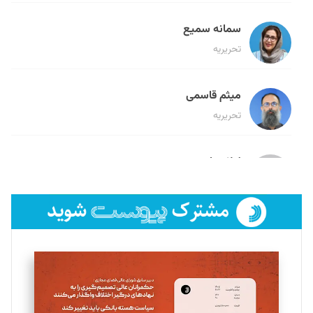
سمانه سمیع
تحریریه
میثم قاسمی
تحریریه
لیلا حنارود
تحریریه
فائزه فتحی رستمی
تحریریه
سروش کرمیان