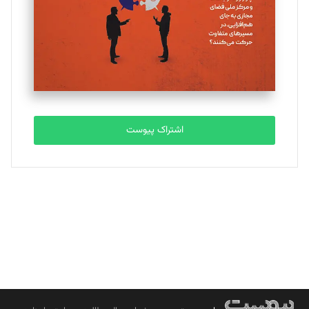
ملینا جعفری
تحریریه
مصطفی مسجدی آرانی
تحریریه
اشتراک پیوست
بابک نقاش
تحریریه