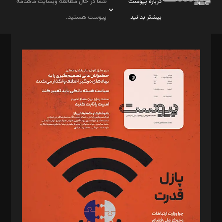
درباره پیوست
شما در حال مطالعه وبسایت ماهنامه
بیشتر بدانید
پیوست هستید.
صاحب امتیاز: موسسه پرسش (پویندگان راز ستاره شمال)
مدیر مسئول: محمدباقر اثنی‌عشری
سردبیر: مهرک محمودی
دبیر تحریریه: میثم قاسمی
د‌بیر ناداستان: سمانه سمیع
د‌بیر خدمت و تجارت: ابوالفضل رجبی
د‌بیر حقوق فناوری: حسام‌الدین ایپکچی
د‌بیر پیوست جهان: مینا پاکدل
د‌بیر تحریریه آنلاین: بابک نقاش
تحریریه‌: مجتبی محمود‌ی، آرش برهمند، یسنا امان‌پور، سروش کرمیان،
مصطفی مسجدی آرانی، ابوالفضل رجبی، زهرا فکرانه، فائزه فتحی
رستمی،مصطفی باستان
ویرایش: نگار استاد‌‌آقا
طراح یونیفرم: مجید توکلی