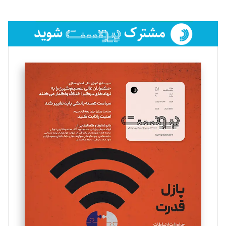
تحریریه
فائزه فتحی رستمی
تحریریه
سروش کرمیان
تحریریه
مینا پاکدل
تحریریه
یسنا امان‌پور
تحریریه