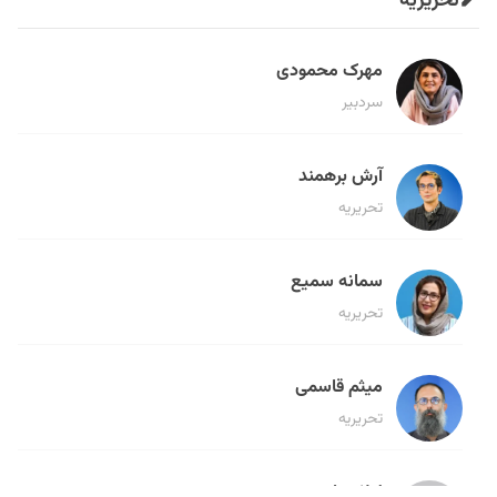
تحریریه
مهرک محمودی
سردبیر
آرش برهمند
تحریریه
سمانه سمیع
تحریریه
میثم قاسمی
تحریریه
لیلا حنارود