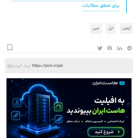
برای تحقق مطالبات
آیفون
اپل
چین
https://pvst.ir/jad
لینک کوتاه