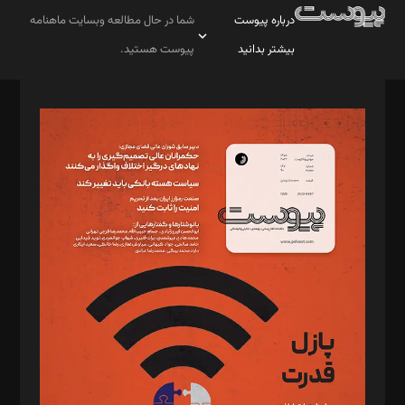
درباره پیوست
شما در حال مطالعه وبسایت ماهنامه
بیشتر بدانید
پیوست هستید.
صاحب امتیاز: موسسه پرسش (پویندگان راز ستاره شمال)
مدیر مسئول: محمدباقر اثنی‌عشری
سردبیر: مهرک محمودی
دبیر تحریریه: میثم قاسمی
د‌بیر ناداستان: سمانه سمیع
د‌بیر خدمت و تجارت: ابوالفضل رجبی
د‌بیر حقوق فناوری: حسام‌الدین ایپکچی
د‌بیر پیوست جهان: مینا پاکدل
د‌بیر تحریریه آنلاین: بابک نقاش
تحریریه‌: مجتبی محمود‌ی، آرش برهمند، یسنا امان‌پور، سروش کرمیان،
مصطفی مسجدی آرانی، ابوالفضل رجبی، زهرا فکرانه، فائزه فتحی
رستمی،مصطفی باستان
ویرایش: نگار استاد‌‌آقا