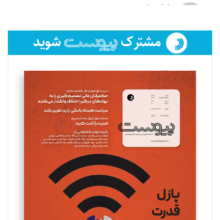
لیلا حنارود
تحریریه
فائزه فتحی رستمی
تحریریه
سروش کرمیان
تحریریه
مینا پاکدل
تحریریه
یسنا امان‌پور
تحریریه