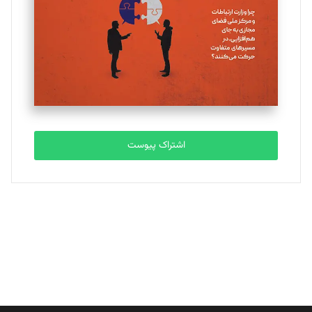
ملینا جعفری
تحریریه
مصطفی مسجدی آرانی
تحریریه
اشتراک پیوست
بابک نقاش
تحریریه