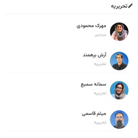
تحریریه
مهرک محمودی
سردبیر
آرش برهمند
تحریریه
سمانه سمیع
تحریریه
میثم قاسمی
تحریریه