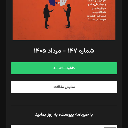
طراح یونیفرم: مجید توکلی
فیلمبرداری و عکاسی: امیر شفیعی، مانی لطفی زاده
گرافیک و صفحه‌آرایی: سید‌سبحان‌علی ثابت
مد‌یر توسعه تجاری: کامبیز برید‌
امور مالی: شاپور رهبری، محمد‌ کاظمی‌نیا
امور اد‌اری: راضیه محمود‌ی
شماره ۱۴۷ - مرداد ۱۴۰۵
مرکز تماس: ۰۲۱۴۲۸۲۴۰۰۰
آگهی و مشترکین: ۰۹۱۹۹۹۹۰۴۵۴
دانلود ماهنامه
نمایش مقالات
با خبرنامه پیوست، به روز بمانید