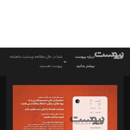
درباره پیوست
شما در حال مطالعه وبسایت ماهنامه
بیشتر بدانید
پیوست هستید.
صاحب امتیاز: موسسه پرسش (پویندگان راز ستاره شمال)
مدیر مسئول: محمدباقر اثنی‌عشری
سردبیر: مهرک محمودی
دبیر تحریریه: میثم قاسمی
د‌بیر ناداستان: سمانه سمیع
د‌بیر خدمت و تجارت: ابوالفضل رجبی
د‌بیر حقوق فناوری: حسام‌الدین ایپکچی