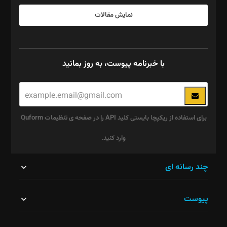
نمایش مقالات
با خبرنامه پیوست، به روز بمانید
برای استفاده از ریکپچا بایستی کلید API را در صفحه ی تنظیمات Quform
وارد کنید.
این
چند رسانه ای
قسمت
پیوست
نباید
خالی