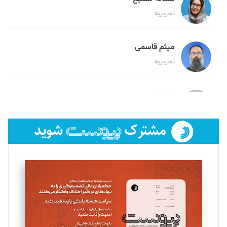
تحریریه
میثم قاسمی
تحریریه
لیلا حنارود
تحریریه
فائزه فتحی رستمی
تحریریه
سروش کرمیان
تحریریه