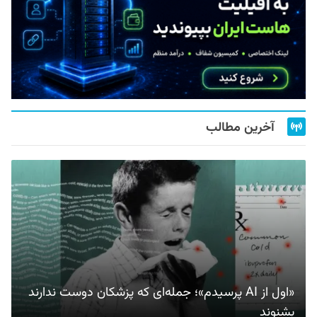
آخرین مطالب
«اول از AI پرسیدم»؛ جمله‌ای که پزشکان دوست ندارند
بشنوند