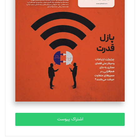
مینا پاکدل
تحریریه
یسنا امان‌پور
تحریریه
ملینا جعفری
تحریریه
مصطفی مسجدی آرانی
تحریریه
اشتراک پیوست
بابک نقاش
تحریریه