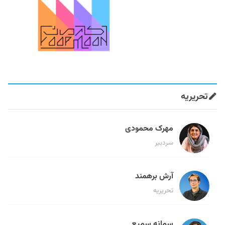
تحریریه
مهرک محمودی
سردبیر
آرش برهمند
تحریریه
سمانه سمیع