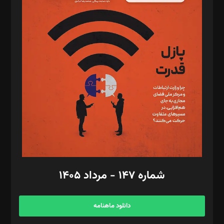
د‌بیر پیوست جهان: مینا پاکدل
د‌بیر تحریریه آنلاین: بابک نقاش
تحریریه‌: مجتبی محمود‌ی، آرش برهمند، یسنا امان‌پور، سروش کرمیان،
مصطفی مسجدی آرانی، ابوالفضل رجبی، زهرا فکرانه، فائزه فتحی
رستمی،مصطفی باستان
ویرایش: نگار استاد‌‌آقا
طراح یونیفرم: مجید توکلی
فیلمبرداری و عکاسی: امیر شفیعی، مانی لطفی زاده
گرافیک و صفحه‌آرایی: سید‌سبحان‌علی ثابت
مد‌یر توسعه تجاری: کامبیز برید‌
امور مالی: شاپور رهبری، محمد‌ کاظمی‌نیا
امور اد‌اری: راضیه محمود‌ی
شماره ۱۴۷ - مرداد ۱۴۰۵
مرکز تماس: ۰۲۱۴۲۸۲۴۰۰۰
آگهی و مشترکین: ۰۹۱۹۹۹۹۰۴۵۴
دانلود ماهنامه