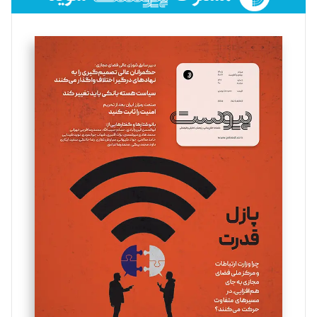
فائزه فتحی رستمی
تحریریه
سروش کرمیان
تحریریه
مینا پاکدل
تحریریه
یسنا امان‌پور
تحریریه
ملینا جعفری
تحریریه