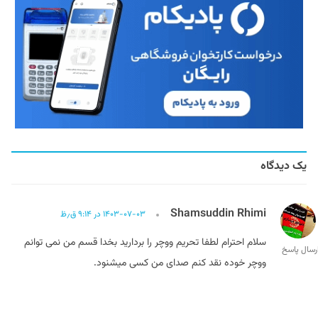
یک دیدگاه
Shamsuddin Rhimi
۱۴۰۳-۰۷-۰۳ در ۹:۱۴ ق٫ظ
سلام احترام لطفا تحریم ووچر را بردارید بخدا قسم من نمی توانم
رسال پاسخ
ووچر خوده نقد کنم صدای من کسی میشنود.