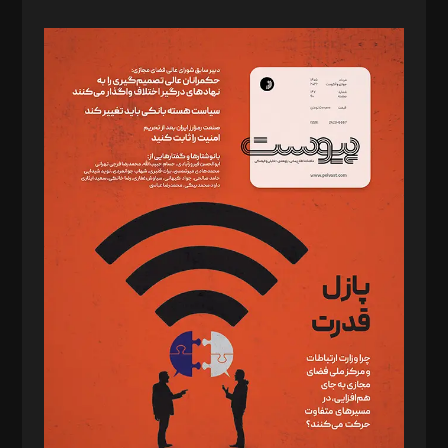
صاحب امتیاز: موسسه پرسش (پویندگان راز ستاره شمال)
مدیر مسئول: محمدباقر اثنی‌عشری
سردبیر: مهرک محمودی
دبیر تحریریه: میثم قاسمی
د‌بیر ناداستان: سمانه سمیع
د‌بیر خدمت و تجارت: ابوالفضل رجبی
د‌بیر حقوق فناوری: حسام‌الدین ایپکچی
د‌بیر پیوست جهان: مینا پاکدل
د‌بیر تحریریه آنلاین: بابک نقاش
تحریریه‌: مجتبی محمود‌ی، آرش برهمند، یسنا امان‌پور، سروش کرمیان،
مصطفی مسجدی آرانی، ابوالفضل رجبی، زهرا فکرانه، فائزه فتحی
رستمی،مصطفی باستان
ویرایش: نگار استاد‌‌آقا
طراح یونیفرم: مجید توکلی
فیلمبرداری و عکاسی: امیر شفیعی، مانی لطفی زاده
گرافیک و صفحه‌آرایی: سید‌سبحان‌علی ثابت