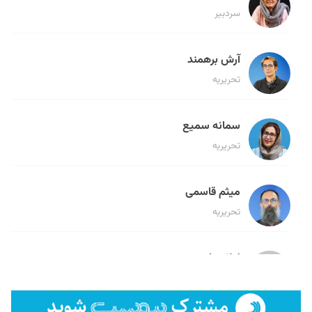
سردبیر
آرش برهمند
تحریریه
سمانه سمیع
تحریریه
میثم قاسمی
تحریریه
لیلا حنارود
تحریریه