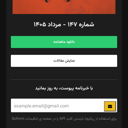
مد‌یر توسعه تجاری: کامبیز برید‌
امور مالی: شاپور رهبری، محمد‌ کاظمی‌نیا
امور اد‌اری: راضیه محمود‌ی
شماره ۱۴۷ - مرداد ۱۴۰۵
مرکز تماس: ۰۲۱۴۲۸۲۴۰۰۰
آگهی و مشترکین: ۰۹۱۹۹۹۹۰۴۵۴
دانلود ماهنامه
نمایش مقالات
با خبرنامه پیوست، به روز بمانید
برای استفاده از ریکپچا بایستی کلید API را در صفحه ی تنظیمات Quform