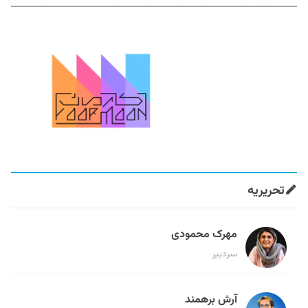
تحریریه
مهرک محمودی
سردبیر
آرش برهمند