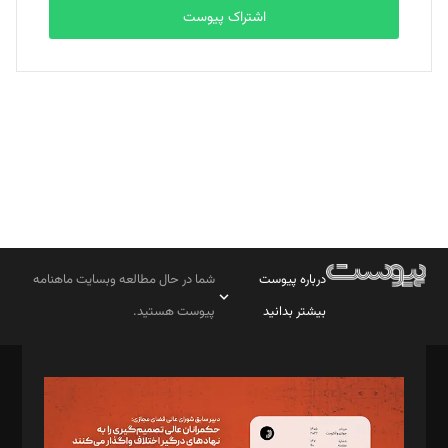
اشتراک پیوست
بابک نقاش
تحریریه
درباره پیوست
شما در حال مطالعه وبسایت ماهنامه
بیشتر بدانید
پیوست هستید.
صاحب امتیاز: موسسه پرسش (پویندگان راز ستاره شمال)
مدیر مسئول: محمدباقر اثنی‌عشری
سردبیر: مهرک محمودی
دبیر تحریریه: میثم قاسمی