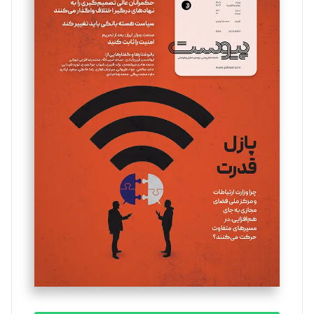
سروش کرمیان
تحریریه
مینا پاکدل
تحریریه
یسنا امان‌پور
تحریریه
ملینا جعفری
تحریریه
مصطفی مسجدی آرانی
تحریریه