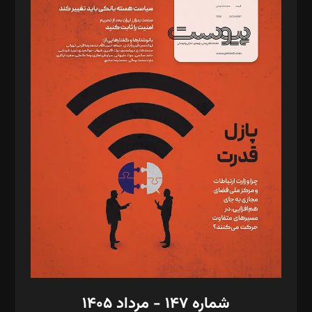
د‌بیر ناداستان: سمانه سمیع
د‌بیر خدمت و تجارت: ابوالفضل رجبی
د‌بیر حقوق فناوری: حسام‌الدین ایپکچی
د‌بیر پیوست جهان: مینا پاکدل
د‌بیر تحریریه آنلاین: بابک نقاش
تحریریه‌: مجتبی محمود‌ی، آرش برهمند، یسنا امان‌پور، سروش کرمیان،
مصطفی مسجدی آرانی، ابوالفضل رجبی، زهرا فکرانه، فائزه فتحی
رستمی،مصطفی باستان
ویرایش: نگار استاد‌‌آقا
طراح یونیفرم: مجید توکلی
فیلمبرداری و عکاسی: امیر شفیعی، مانی لطفی زاده
گرافیک و صفحه‌آرایی: سید‌سبحان‌علی ثابت
مد‌یر توسعه تجاری: کامبیز برید‌
امور مالی: شاپور رهبری، محمد‌ کاظمی‌نیا
امور اد‌اری: راضیه محمود‌ی
شماره ۱۴۷ - مرداد ۱۴۰۵
مرکز تماس: ۰۲۱۴۲۸۲۴۰۰۰