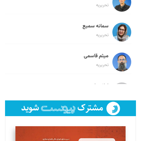
تحریریه
سمانه سمیع
تحریریه
میثم قاسمی
تحریریه
لیلا حنارود
تحریریه
فائزه فتحی رستمی
تحریریه