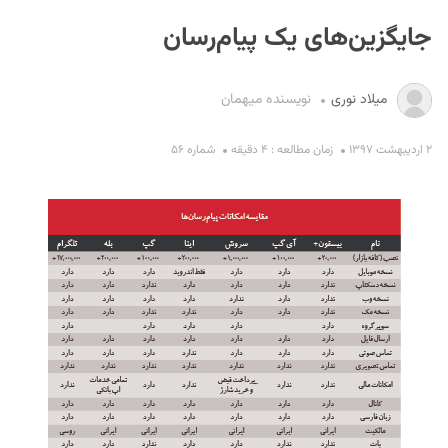
جایگزین‌های یک پیام‌رسان
میلاد نوری
نویسنده میهمان
۲ اردیبهشت ۱۳۹۷
زمان مطالعه : ۴ دقیقه
شماره ۵۶
S