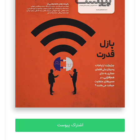
مینا پاکدل
تحریریه
یسنا امان‌پور
تحریریه
ملینا جعفری
تحریریه
مصطفی مسجدی آرانی
تحریریه
اشتراک پیوست
بابک نقاش