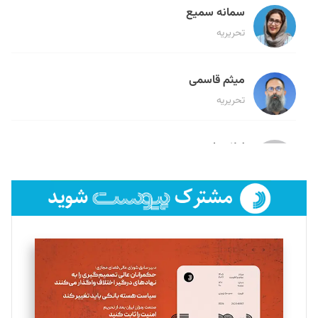
سمانه سمیع
تحریریه
میثم قاسمی
تحریریه
لیلا حنارود
تحریریه
فائزه فتحی رستمی
تحریریه
سروش کرمیان
تحریریه