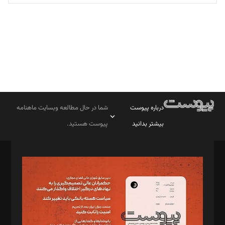
تحریریه
درباره پیوست
شما در حال مطالعه وبسایت ماهنامه
بیشتر بدانید
پیوست هستید.
صاحب امتیاز: موسسه پرسش (پویندگان راز ستاره شمال)
مدیر مسئول: محمدباقر اثنی‌عشری
سردبیر: مهرک محمودی
دبیر تحریریه: میثم قاسمی
د‌بیر ناداستان: سمانه سمیع
د‌بیر خدمت و تجارت: ابوالفضل رجبی