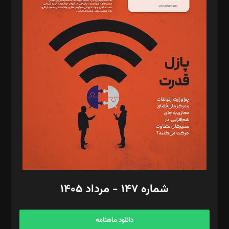
د‌بیر حقوق فناوری: حسام‌الدین ایپکچی
د‌بیر پیوست جهان: مینا پاکدل
د‌بیر تحریریه آنلاین: بابک نقاش
تحریریه‌: مجتبی محمود‌ی، آرش برهمند، یسنا امان‌پور، سروش کرمیان،
مصطفی مسجدی آرانی، ابوالفضل رجبی، زهرا فکرانه، فائزه فتحی
رستمی،مصطفی باستان
ویرایش: نگار استاد‌‌آقا
طراح یونیفرم: مجید توکلی
فیلمبرداری و عکاسی: امیر شفیعی، مانی لطفی زاده
گرافیک و صفحه‌آرایی: سید‌سبحان‌علی ثابت
مد‌یر توسعه تجاری: کامبیز برید‌
امور مالی: شاپور رهبری، محمد‌ کاظمی‌نیا
امور اد‌اری: راضیه محمود‌ی
شماره ۱۴۷ - مرداد ۱۴۰۵
مرکز تماس: ۰۲۱۴۲۸۲۴۰۰۰
آگهی و مشترکین: ۰۹۱۹۹۹۹۰۴۵۴
دانلود ماهنامه