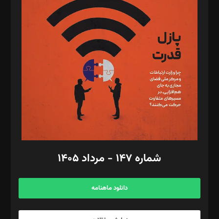
د‌بیر تحریریه آنلاین: بابک نقاش
تحریریه‌: مجتبی محمود‌ی، آرش برهمند، یسنا امان‌پور، سروش کرمیان،
مصطفی مسجدی آرانی، ابوالفضل رجبی، زهرا فکرانه، فائزه فتحی
رستمی،مصطفی باستان
ویرایش: نگار استاد‌‌آقا
طراح یونیفرم: مجید توکلی
فیلمبرداری و عکاسی: امیر شفیعی، مانی لطفی زاده
گرافیک و صفحه‌آرایی: سید‌سبحان‌علی ثابت
مد‌یر توسعه تجاری: کامبیز برید‌
امور مالی: شاپور رهبری، محمد‌ کاظمی‌نیا
امور اد‌اری: راضیه محمود‌ی
شماره ۱۴۷ - مرداد ۱۴۰۵
مرکز تماس: ۰۲۱۴۲۸۲۴۰۰۰
آگهی و مشترکین: ۰۹۱۹۹۹۹۰۴۵۴
دانلود ماهنامه