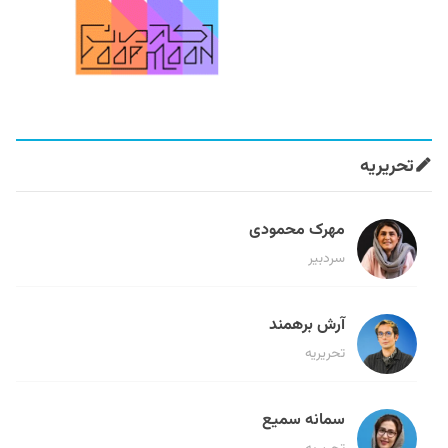
تحریریه
مهرک محمودی
سردبیر
آرش برهمند
تحریریه
سمانه سمیع