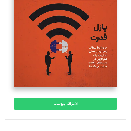
تحریریه
یسنا امان‌پور
تحریریه
ملینا جعفری
تحریریه
مصطفی مسجدی آرانی
تحریریه
اشتراک پیوست
بابک نقاش
تحریریه