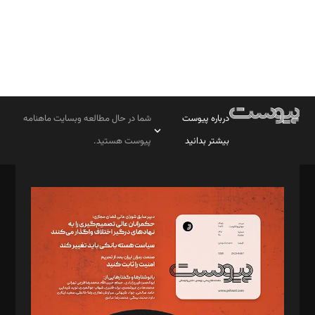
درباره پیوست
شما در حال مطالعه وبسایت ماهنامه
بیشتر بدانید
پیوست هستید.
صاحب امتیاز: موسسه پرسش (پویندگان راز ستاره شمال)
مدیر مسئول: محمدباقر اثنی‌عشری
سردبیر: مهرک محمودی
دبیر تحریریه: میثم قاسمی
د‌بیر ناداستان: سمانه سمیع
د‌بیر خدمت و تجارت: ابوالفضل رجبی
د‌بیر حقوق فناوری: حسام‌الدین ایپکچی
د‌بیر پیوست جهان: مینا پاکدل