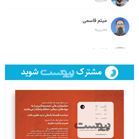
تحریریه
میثم قاسمی
تحریریه
لیلا حنارود
تحریریه
فائزه فتحی رستمی
تحریریه
سروش کرمیان
تحریریه
مینا پاکدل