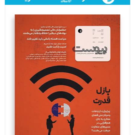
فائزه فتحی رستمی
تحریریه
سروش کرمیان
تحریریه
مینا پاکدل
تحریریه
یسنا امان‌پور
تحریریه
ملینا جعفری
تحریریه