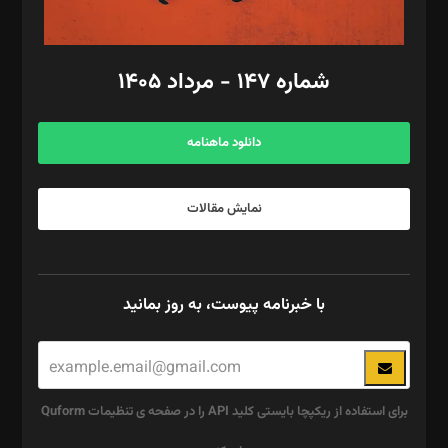
مد‌یر توسعه تجاری: کامبیز برید‌
امور مالی: شاپور رهبری، محمد‌ کاظمی‌نیا
امور اد‌اری: راضیه محمود‌ی
شماره ۱۴۷ - مرداد ۱۴۰۵
مرکز تماس: ۰۲۱۴۲۸۲۴۰۰۰
آگهی و مشترکین: ۰۹۱۹۹۹۹۰۴۵۴
دانلود ماهنامه
نمایش مقالات
با خبرنامه پیوست، به روز بمانید
برای استفاده از ریکپچا بایستی کلید API را در صفحه ی تنظیمات Quform