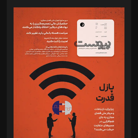
صاحب امتیاز: موسسه پرسش (پویندگان راز ستاره شمال)
مدیر مسئول: محمدباقر اثنی‌عشری
سردبیر: مهرک محمودی
دبیر تحریریه: میثم قاسمی
د‌بیر ناداستان: سمانه سمیع
د‌بیر خدمت و تجارت: ابوالفضل رجبی
د‌بیر حقوق فناوری: حسام‌الدین ایپکچی
د‌بیر پیوست جهان: مینا پاکدل
د‌بیر تحریریه آنلاین: بابک نقاش
تحریریه‌: مجتبی محمود‌ی، آرش برهمند، یسنا امان‌پور، سروش کرمیان،
مصطفی مسجدی آرانی، ابوالفضل رجبی، زهرا فکرانه، فائزه فتحی
رستمی،مصطفی باستان
ویرایش: نگار استاد‌‌آقا
طراح یونیفرم: مجید توکلی
فیلمبرداری و عکاسی: امیر شفیعی، مانی لطفی زاده
گرافیک و صفحه‌آرایی: سید‌سبحان‌علی ثابت