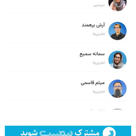
سردبیر
آرش برهمند
تحریریه
سمانه سمیع
تحریریه
میثم قاسمی
تحریریه
لیلا حنارود
تحریریه