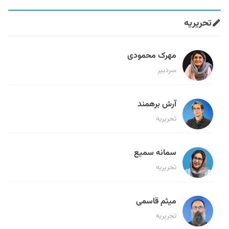
تحریریه
مهرک محمودی
سردبیر
آرش برهمند
تحریریه
سمانه سمیع
تحریریه
میثم قاسمی
تحریریه