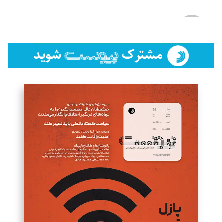
لیلا حنارود
تحریریه
فائزه فتحی رستمی
تحریریه
سروش کرمیان
تحریریه
مینا پاکدل
تحریریه
یسنا امان‌پور