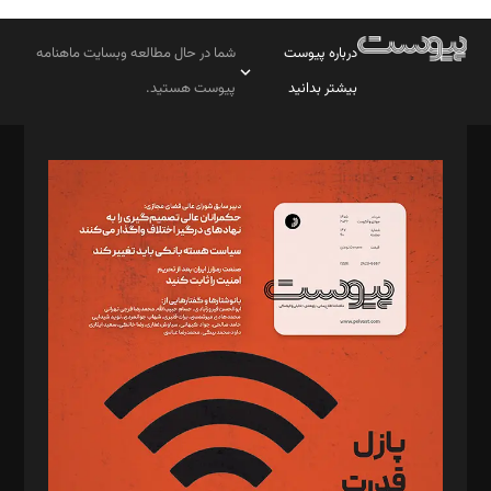
درباره پیوست
شما در حال مطالعه وبسایت ماهنامه
بیشتر بدانید
پیوست هستید.
صاحب امتیاز: موسسه پرسش (پویندگان راز ستاره شمال)
مدیر مسئول: محمدباقر اثنی‌عشری
سردبیر: مهرک محمودی
دبیر تحریریه: میثم قاسمی
د‌بیر ناداستان: سمانه سمیع
د‌بیر خدمت و تجارت: ابوالفضل رجبی
د‌بیر حقوق فناوری: حسام‌الدین ایپکچی
د‌بیر پیوست جهان: مینا پاکدل
د‌بیر تحریریه آنلاین: بابک نقاش
تحریریه‌: مجتبی محمود‌ی، آرش برهمند، یسنا امان‌پور، سروش کرمیان،
مصطفی مسجدی آرانی، ابوالفضل رجبی، زهرا فکرانه، فائزه فتحی
رستمی،مصطفی باستان