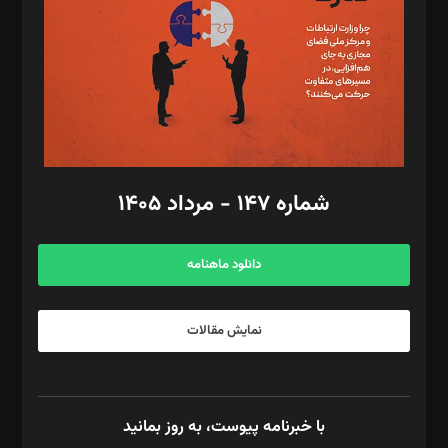
ویرایش: نگار استاد‌‌آقا
طراح یونیفرم: مجید توکلی
فیلمبرداری و عکاسی: امیر شفیعی، مانی لطفی زاده
گرافیک و صفحه‌آرایی: سید‌سبحان‌علی ثابت
مد‌یر توسعه تجاری: کامبیز برید‌
امور مالی: شاپور رهبری، محمد‌ کاظمی‌نیا
امور اد‌اری: راضیه محمود‌ی
شماره ۱۴۷ - مرداد ۱۴۰۵
مرکز تماس: ۰۲۱۴۲۸۲۴۰۰۰
آگهی و مشترکین: ۰۹۱۹۹۹۹۰۴۵۴
دانلود ماهنامه
نمایش مقالات
با خبرنامه پیوست، به روز بمانید