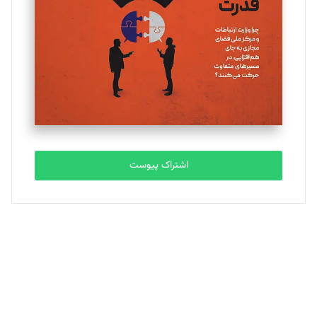
تحریریه
ملینا جعفری
تحریریه
مصطفی مسجدی آرانی
تحریریه
اشتراک پیوست
بابک نقاش
تحریریه