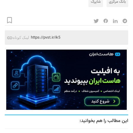
بانک مرکزی
شاپرک
https://pvst.ir/ik5
لینک کوتاه
این مطالب را هم بخوانید: