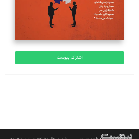
ملینا جعفری
تحریریه
مصطفی مسجدی آرانی
تحریریه
اشتراک پیوست
بابک نقاش
تحریریه