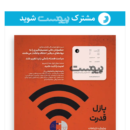
تحریریه
فائزه فتحی رستمی
تحریریه
سروش کرمیان
تحریریه
مینا پاکدل
تحریریه
یسنا امان‌پور
تحریریه