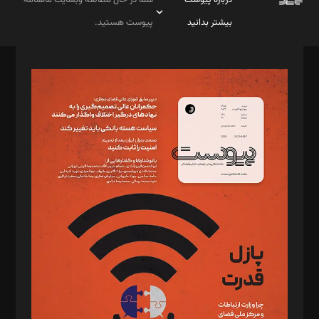
درباره پیوست
شما در حال مطالعه وبسایت ماهنامه
بیشتر بدانید
پیوست هستید.
صاحب امتیاز: موسسه پرسش (پویندگان راز ستاره شمال)
مدیر مسئول: محمدباقر اثنی‌عشری
سردبیر: مهرک محمودی
دبیر تحریریه: میثم قاسمی
د‌بیر ناداستان: سمانه سمیع
د‌بیر خدمت و تجارت: ابوالفضل رجبی
د‌بیر حقوق فناوری: حسام‌الدین ایپکچی
د‌بیر پیوست جهان: مینا پاکدل
د‌بیر تحریریه آنلاین: بابک نقاش
تحریریه‌: مجتبی محمود‌ی، آرش برهمند، یسنا امان‌پور، سروش کرمیان،
مصطفی مسجدی آرانی، ابوالفضل رجبی، زهرا فکرانه، فائزه فتحی
رستمی،مصطفی باستان
ویرایش: نگار استاد‌‌آقا
طراح یونیفرم: مجید توکلی