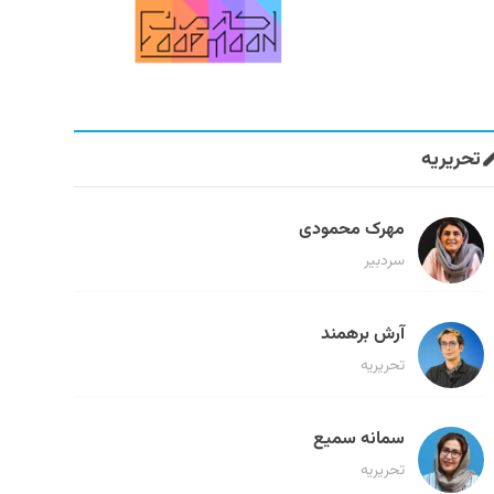
تحریریه
مهرک محمودی
سردبیر
آرش برهمند
تحریریه
سمانه سمیع
تحریریه