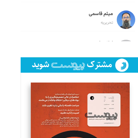
میثم قاسمی
تحریریه
لیلا حنارود
تحریریه
فائزه فتحی رستمی
تحریریه
سروش کرمیان
تحریریه
مینا پاکدل