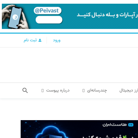
ورود
ثبت نام
رز دیجیتال
چندرسانه‌ای
درباره پیوست