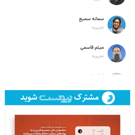
سمانه سمیع
تحریریه
میثم قاسمی
تحریریه
لیلا حنارود
تحریریه
فائزه فتحی رستمی
تحریریه
سروش کرمیان