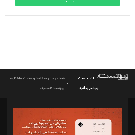
بابک نقاش
تحریریه
درباره پیوست
شما در حال مطالعه وبسایت ماهنامه
بیشتر بدانید
پیوست هستید.
صاحب امتیاز: موسسه پرسش (پویندگان راز ستاره شمال)
مدیر مسئول: محمدباقر اثنی‌عشری
سردبیر: مهرک محمودی
دبیر تحریریه: میثم قاسمی