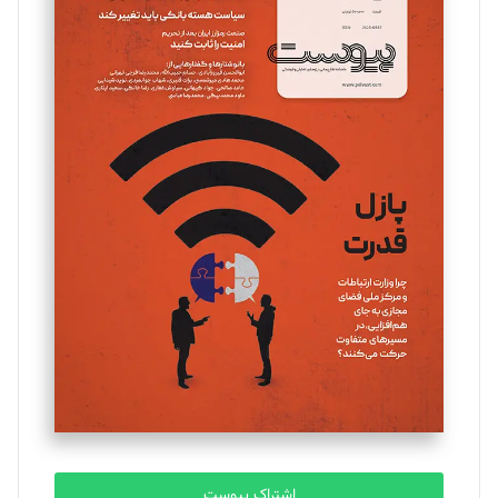
تحریریه
مینا پاکدل
تحریریه
یسنا امان‌پور
تحریریه
ملینا جعفری
تحریریه
مصطفی مسجدی آرانی
تحریریه
اشتراک پیوست