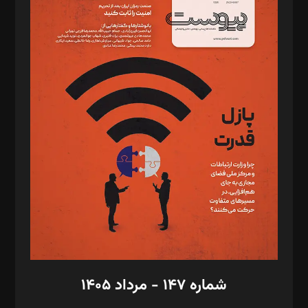
د‌بیر ناداستان: سمانه سمیع
د‌بیر خدمت و تجارت: ابوالفضل رجبی
د‌بیر حقوق فناوری: حسام‌الدین ایپکچی
د‌بیر پیوست جهان: مینا پاکدل
د‌بیر تحریریه آنلاین: بابک نقاش
تحریریه‌: مجتبی محمود‌ی، آرش برهمند، یسنا امان‌پور، سروش کرمیان،
مصطفی مسجدی آرانی، ابوالفضل رجبی، زهرا فکرانه، فائزه فتحی
رستمی،مصطفی باستان
ویرایش: نگار استاد‌‌آقا
طراح یونیفرم: مجید توکلی
فیلمبرداری و عکاسی: امیر شفیعی، مانی لطفی زاده
گرافیک و صفحه‌آرایی: سید‌سبحان‌علی ثابت
مد‌یر توسعه تجاری: کامبیز برید‌
امور مالی: شاپور رهبری، محمد‌ کاظمی‌نیا
امور اد‌اری: راضیه محمود‌ی
شماره ۱۴۷ - مرداد ۱۴۰۵
مرکز تماس: ۰۲۱۴۲۸۲۴۰۰۰