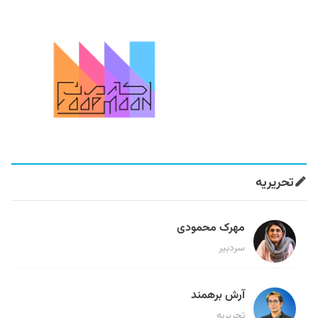
تحریریه
مهرک محمودی
سردبیر
آرش برهمند
تحریریه