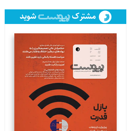
تحریریه
فائزه فتحی رستمی
تحریریه
سروش کرمیان
تحریریه
مینا پاکدل
تحریریه
یسنا امان‌پور
تحریریه