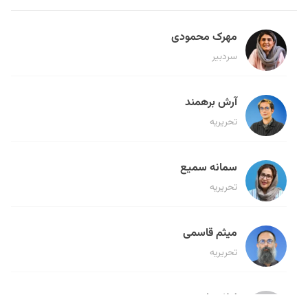
مهرک محمودی
سردبیر
آرش برهمند
تحریریه
سمانه سمیع
تحریریه
میثم قاسمی
تحریریه
لیلا حنارود