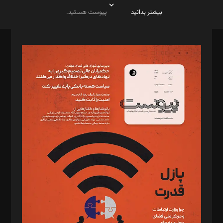
بیشتر بدانید
پیوست هستید.
صاحب امتیاز: موسسه پرسش (پویندگان راز ستاره شمال)
مدیر مسئول: محمدباقر اثنی‌عشری
سردبیر: مهرک محمودی
دبیر تحریریه: میثم قاسمی
د‌بیر ناداستان: سمانه سمیع
د‌بیر خدمت و تجارت: ابوالفضل رجبی
د‌بیر حقوق فناوری: حسام‌الدین ایپکچی
د‌بیر پیوست جهان: مینا پاکدل
د‌بیر تحریریه آنلاین: بابک نقاش
تحریریه‌: مجتبی محمود‌ی، آرش برهمند، یسنا امان‌پور، سروش کرمیان،
مصطفی مسجدی آرانی، ابوالفضل رجبی، زهرا فکرانه، فائزه فتحی
رستمی،مصطفی باستان
ویرایش: نگار استاد‌‌آقا
طراح یونیفرم: مجید توکلی