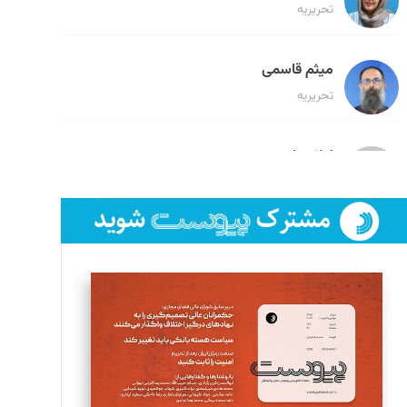
تحریریه
میثم قاسمی
تحریریه
لیلا حنارود
تحریریه
فائزه فتحی رستمی
تحریریه
سروش کرمیان
تحریریه