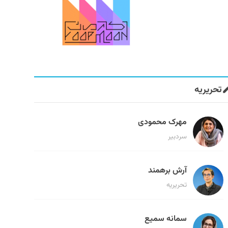
تحریریه
مهرک محمودی
سردبیر
آرش برهمند
تحریریه
سمانه سمیع