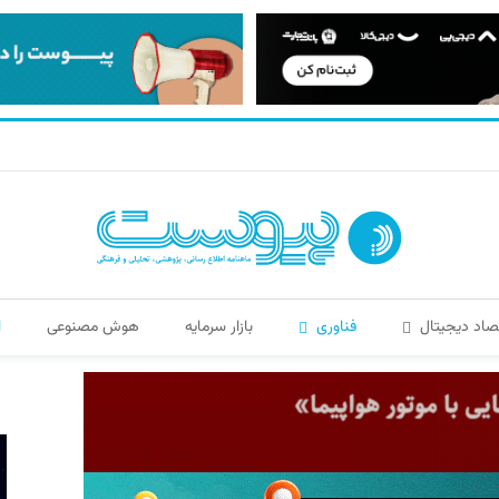
صاد دیجیتال
فناوری
بازار سرمایه
هوش مصنوعی
ا