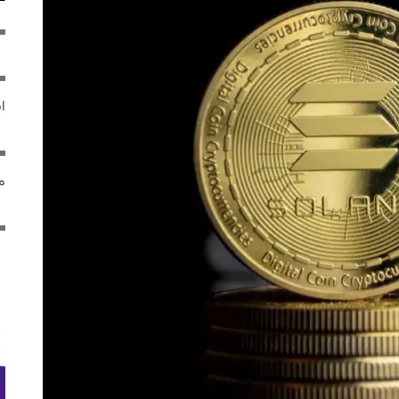
ایر
مص