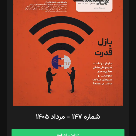
د‌بیر خدمت و تجارت: ابوالفضل رجبی
د‌بیر حقوق فناوری: حسام‌الدین ایپکچی
د‌بیر پیوست جهان: مینا پاکدل
د‌بیر تحریریه آنلاین: بابک نقاش
تحریریه‌: مجتبی محمود‌ی، آرش برهمند، یسنا امان‌پور، سروش کرمیان،
مصطفی مسجدی آرانی، ابوالفضل رجبی، زهرا فکرانه، فائزه فتحی
رستمی،مصطفی باستان
ویرایش: نگار استاد‌‌آقا
طراح یونیفرم: مجید توکلی
فیلمبرداری و عکاسی: امیر شفیعی، مانی لطفی زاده
گرافیک و صفحه‌آرایی: سید‌سبحان‌علی ثابت
مد‌یر توسعه تجاری: کامبیز برید‌
امور مالی: شاپور رهبری، محمد‌ کاظمی‌نیا
امور اد‌اری: راضیه محمود‌ی
شماره ۱۴۷ - مرداد ۱۴۰۵
مرکز تماس: ۰۲۱۴۲۸۲۴۰۰۰
آگهی و مشترکین: ۰۹۱۹۹۹۹۰۴۵۴
دانلود ماهنامه