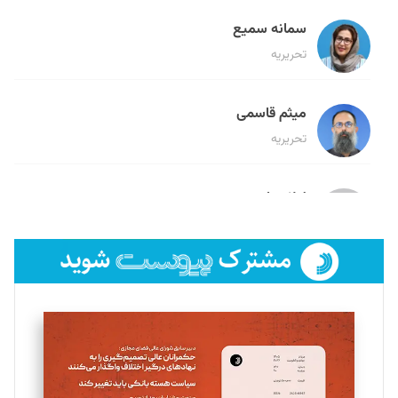
سمانه سمیع
تحریریه
میثم قاسمی
تحریریه
لیلا حنارود
تحریریه
فائزه فتحی رستمی
تحریریه
سروش کرمیان
تحریریه