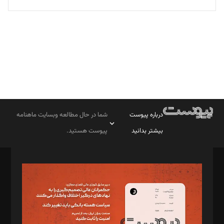
تحریریه
درباره پیوست
شما در حال مطالعه وبسایت ماهنامه
بیشتر بدانید
پیوست هستید.
صاحب امتیاز: موسسه پرسش (پویندگان راز ستاره شمال)
مدیر مسئول: محمدباقر اثنی‌عشری
سردبیر: مهرک محمودی
دبیر تحریریه: میثم قاسمی
د‌بیر ناداستان: سمانه سمیع