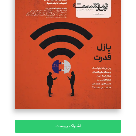
مینا پاکدل
تحریریه
یسنا امان‌پور
تحریریه
ملینا جعفری
تحریریه
مصطفی مسجدی آرانی
تحریریه
اشتراک پیوست
بابک نقاش