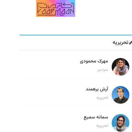
تحریریه
مهرک محمودی
سردبیر
آرش برهمند
تحریریه
سمانه سمیع
تحریریه