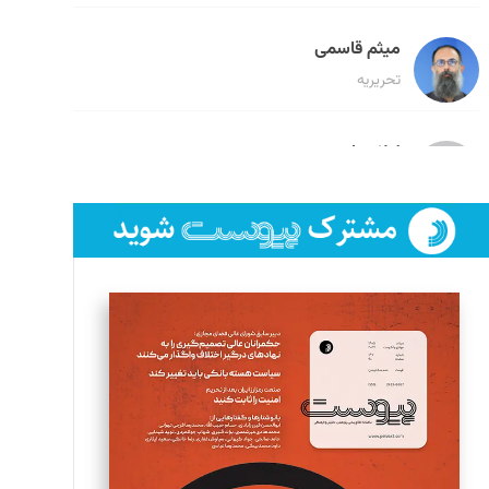
میثم قاسمی
تحریریه
لیلا حنارود
تحریریه
فائزه فتحی رستمی
تحریریه
سروش کرمیان
تحریریه
مینا پاکدل