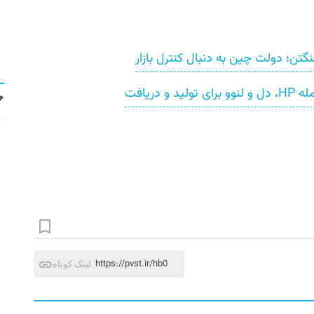
تن؛ دولت چین به دنبال کنترل بازار
هند با درخواست ۲۷ شرکت از جمله HP، دل و لنوو برای تولید و دریافت
https://pvst.ir/hb0
لینک کوتاه