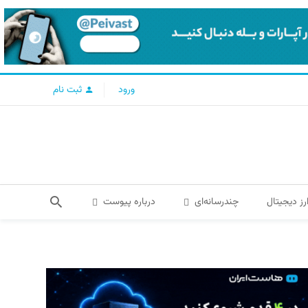
ورود
ثبت نام
رز دیجیتال
چندرسانه‌ای
درباره پیوست