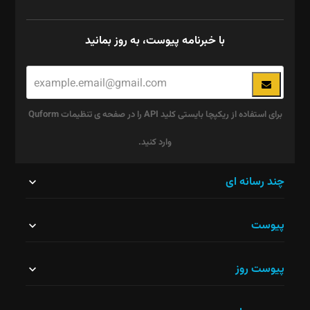
با خبرنامه پیوست، به روز بمانید
برای استفاده از ریکپچا بایستی کلید API را در صفحه ی تنظیمات Quform
وارد کنید.
این
چند رسانه ای
قسمت
پیوست
نباید
خالی
پیوست روز
رها
شود.