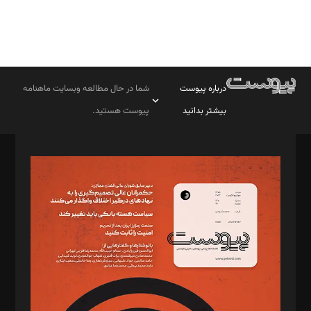
درباره پیوست
شما در حال مطالعه وبسایت ماهنامه
بیشتر بدانید
پیوست هستید.
صاحب امتیاز: موسسه پرسش (پویندگان راز ستاره شمال)
مدیر مسئول: محمدباقر اثنی‌عشری
سردبیر: مهرک محمودی
دبیر تحریریه: میثم قاسمی
د‌بیر ناداستان: سمانه سمیع
د‌بیر خدمت و تجارت: ابوالفضل رجبی
د‌بیر حقوق فناوری: حسام‌الدین ایپکچی
د‌بیر پیوست جهان: مینا پاکدل
د‌بیر تحریریه آنلاین: بابک نقاش