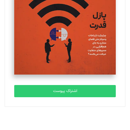
یسنا امان‌پور
تحریریه
ملینا جعفری
تحریریه
مصطفی مسجدی آرانی
تحریریه
اشتراک پیوست
بابک نقاش
تحریریه