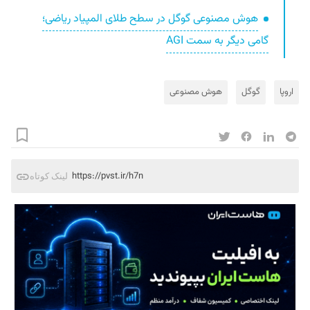
هوش مصنوعی گوگل در سطح طلای المپیاد ریاضی؛
گامی دیگر به سمت AGI
اروپا
گوگل
هوش مصنوعی
https://pvst.ir/h7n
لینک کوتاه