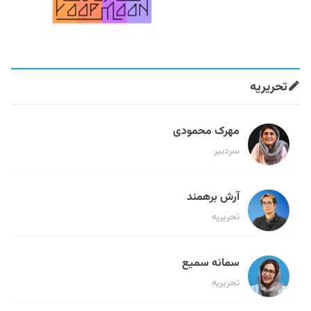
تحریریه
مهرک محمودی
سردبیر
آرش برهمند
تحریریه
سمانه سمیع
تحریریه