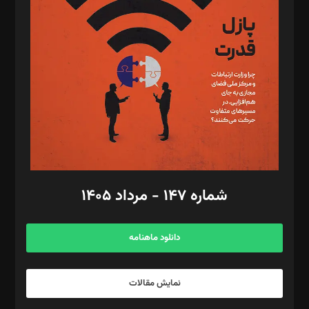
تحریریه‌: مجتبی محمود‌ی، آرش برهمند، یسنا امان‌پور، سروش کرمیان،
مصطفی مسجدی آرانی، ابوالفضل رجبی، زهرا فکرانه، فائزه فتحی
رستمی،مصطفی باستان
ویرایش: نگار استاد‌‌آقا
طراح یونیفرم: مجید توکلی
فیلمبرداری و عکاسی: امیر شفیعی، مانی لطفی زاده
گرافیک و صفحه‌آرایی: سید‌سبحان‌علی ثابت
مد‌یر توسعه تجاری: کامبیز برید‌
امور مالی: شاپور رهبری، محمد‌ کاظمی‌نیا
امور اد‌اری: راضیه محمود‌ی
شماره ۱۴۷ - مرداد ۱۴۰۵
مرکز تماس: ۰۲۱۴۲۸۲۴۰۰۰
آگهی و مشترکین: ۰۹۱۹۹۹۹۰۴۵۴
دانلود ماهنامه
نمایش مقالات