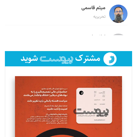
میثم قاسمی
تحریریه
لیلا حنارود
تحریریه
فائزه فتحی رستمی
تحریریه
سروش کرمیان
تحریریه
مینا پاکدل
تحریریه