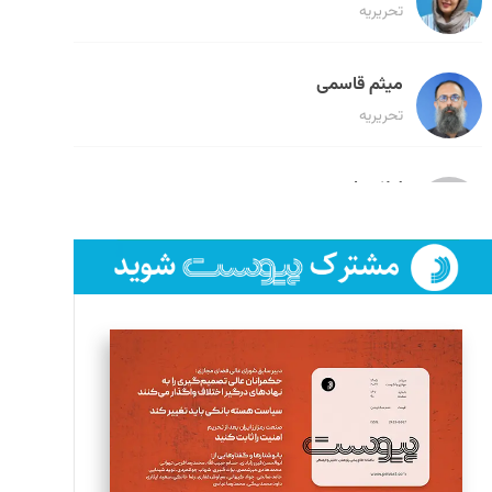
تحریریه
میثم قاسمی
تحریریه
لیلا حنارود
تحریریه
فائزه فتحی رستمی
تحریریه
سروش کرمیان
تحریریه