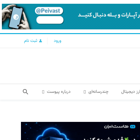
ورود
ثبت نام
رز دیجیتال
چندرسانه‌ای
درباره پیوست