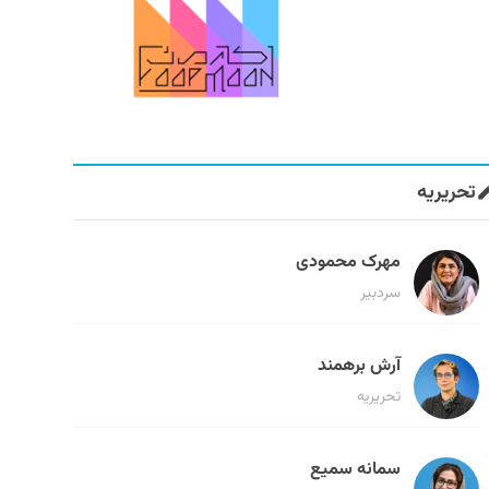
تحریریه
مهرک محمودی
سردبیر
آرش برهمند
تحریریه
سمانه سمیع