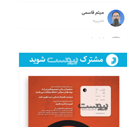
میثم قاسمی
تحریریه
لیلا حنارود
تحریریه
فائزه فتحی رستمی
تحریریه
سروش کرمیان
تحریریه
مینا پاکدل