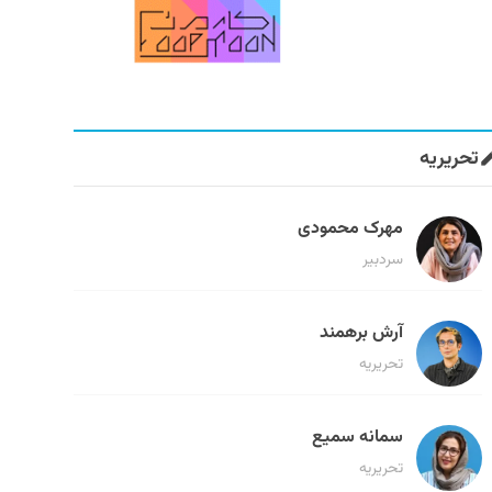
تحریریه
مهرک محمودی
سردبیر
آرش برهمند
تحریریه
سمانه سمیع
تحریریه