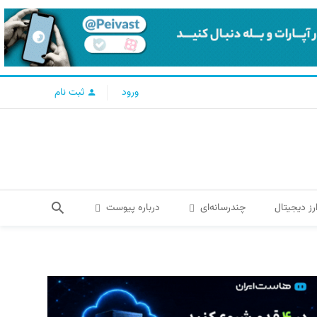
ورود
ثبت نام
رز دیجیتال
چندرسانه‌ای
درباره پیوست