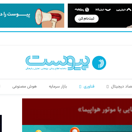
صاد دیجیتال
فناوری
بازار سرمایه
هوش مصنوعی
ا