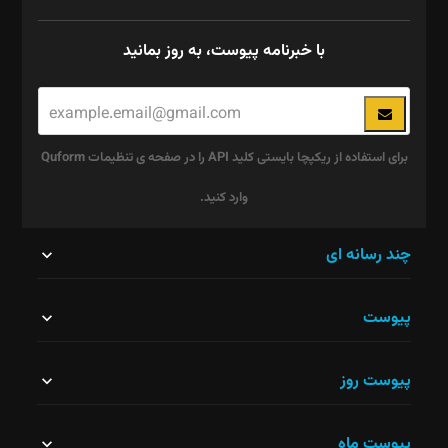
با خبرنامه پیوست، به روز بمانید
برای استفاده از ریکپچا بایستی کلید API را در صفحه ی تنظیمات Quform
وارد کنید.
این
چند رسانه ای
قسمت
پیوست
نباید
خالی
پیوست روز
رها
شود.
پیوست ماه