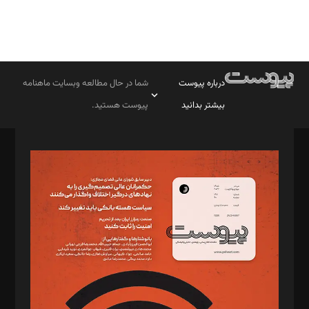
درباره پیوست
شما در حال مطالعه وبسایت ماهنامه
بیشتر بدانید
پیوست هستید.
صاحب امتیاز: موسسه پرسش (پویندگان راز ستاره شمال)
مدیر مسئول: محمدباقر اثنی‌عشری
سردبیر: مهرک محمودی
دبیر تحریریه: میثم قاسمی
د‌بیر ناداستان: سمانه سمیع
د‌بیر خدمت و تجارت: ابوالفضل رجبی
د‌بیر حقوق فناوری: حسام‌الدین ایپکچی
د‌بیر پیوست جهان: مینا پاکدل
د‌بیر تحریریه آنلاین: بابک نقاش