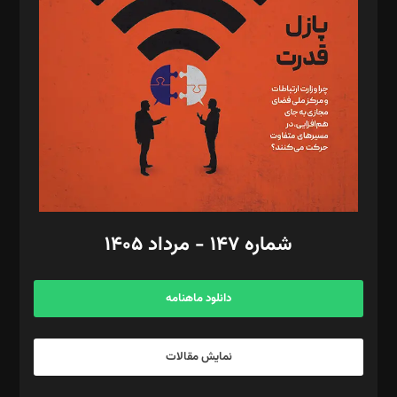
تحریریه‌: مجتبی محمود‌ی، آرش برهمند، یسنا امان‌پور، سروش کرمیان،
مصطفی مسجدی آرانی، ابوالفضل رجبی، زهرا فکرانه، فائزه فتحی
رستمی،مصطفی باستان
ویرایش: نگار استاد‌‌آقا
طراح یونیفرم: مجید توکلی
فیلمبرداری و عکاسی: امیر شفیعی، مانی لطفی زاده
گرافیک و صفحه‌آرایی: سید‌سبحان‌علی ثابت
مد‌یر توسعه تجاری: کامبیز برید‌
امور مالی: شاپور رهبری، محمد‌ کاظمی‌نیا
امور اد‌اری: راضیه محمود‌ی
شماره ۱۴۷ - مرداد ۱۴۰۵
مرکز تماس: ۰۲۱۴۲۸۲۴۰۰۰
آگهی و مشترکین: ۰۹۱۹۹۹۹۰۴۵۴
دانلود ماهنامه
نمایش مقالات