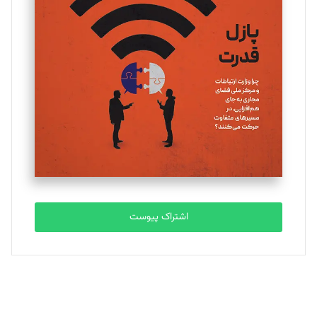
یسنا امان‌پور
تحریریه
ملینا جعفری
تحریریه
مصطفی مسجدی آرانی
تحریریه
اشتراک پیوست
بابک نقاش
تحریریه