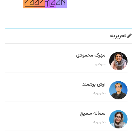
تحریریه
مهرک محمودی
سردبیر
آرش برهمند
تحریریه
سمانه سمیع
تحریریه