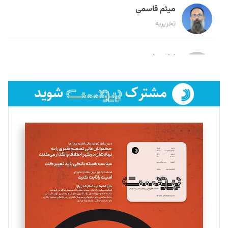
میثم قاسمی
تحریریه
لیلا حنارود
تحریریه
فائزه فتحی رستمی
تحریریه
سروش کرمیان
تحریریه
مینا پاکدل
تحریریه