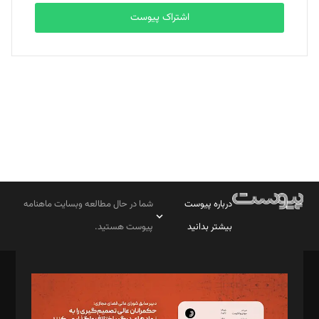
اشتراک پیوست
بابک نقاش
تحریریه
درباره پیوست
شما در حال مطالعه وبسایت ماهنامه
بیشتر بدانید
پیوست هستید.
صاحب امتیاز: موسسه پرسش (پویندگان راز ستاره شمال)
مدیر مسئول: محمدباقر اثنی‌عشری
سردبیر: مهرک محمودی