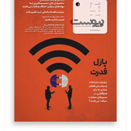
سروش کرمیان
تحریریه
مینا پاکدل
تحریریه
یسنا امان‌پور
تحریریه
ملینا جعفری
تحریریه
مصطفی مسجدی آرانی
تحریریه