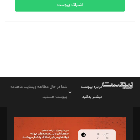
اشتراک پیوست
بابک نقاش
تحریریه
درباره پیوست
شما در حال مطالعه وبسایت ماهنامه
بیشتر بدانید
پیوست هستید.
صاحب امتیاز: موسسه پرسش (پویندگان راز ستاره شمال)
مدیر مسئول: محمدباقر اثنی‌عشری
سردبیر: مهرک محمودی
دبیر تحریریه: میثم قاسمی