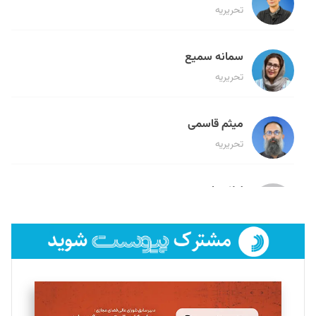
تحریریه
سمانه سمیع
تحریریه
میثم قاسمی
تحریریه
لیلا حنارود
تحریریه
فائزه فتحی رستمی
تحریریه