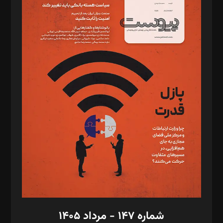
د‌بیر ناداستان: سمانه سمیع
د‌بیر خدمت و تجارت: ابوالفضل رجبی
د‌بیر حقوق فناوری: حسام‌الدین ایپکچی
د‌بیر پیوست جهان: مینا پاکدل
د‌بیر تحریریه آنلاین: بابک نقاش
تحریریه‌: مجتبی محمود‌ی، آرش برهمند، یسنا امان‌پور، سروش کرمیان،
مصطفی مسجدی آرانی، ابوالفضل رجبی، زهرا فکرانه، فائزه فتحی
رستمی،مصطفی باستان
ویرایش: نگار استاد‌‌آقا
طراح یونیفرم: مجید توکلی
فیلمبرداری و عکاسی: امیر شفیعی، مانی لطفی زاده
گرافیک و صفحه‌آرایی: سید‌سبحان‌علی ثابت
مد‌یر توسعه تجاری: کامبیز برید‌
امور مالی: شاپور رهبری، محمد‌ کاظمی‌نیا
امور اد‌اری: راضیه محمود‌ی
شماره ۱۴۷ - مرداد ۱۴۰۵
مرکز تماس: ۰۲۱۴۲۸۲۴۰۰۰