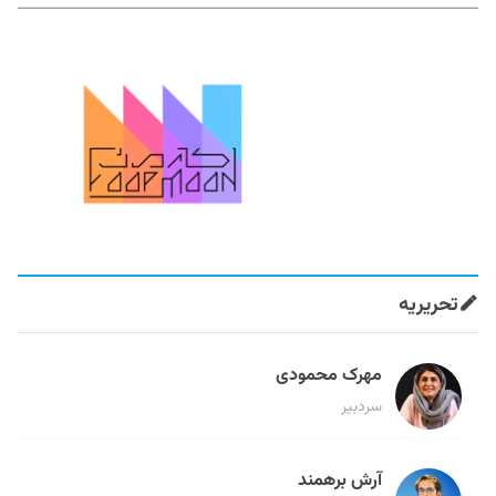
تحریریه
مهرک محمودی
سردبیر
آرش برهمند