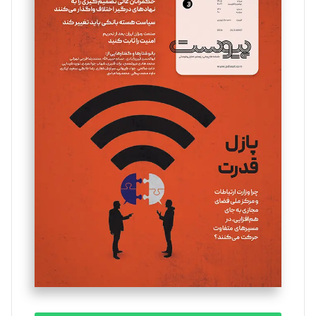
سروش کرمیان
تحریریه
مینا پاکدل
تحریریه
یسنا امان‌پور
تحریریه
ملینا جعفری
تحریریه
مصطفی مسجدی آرانی
تحریریه