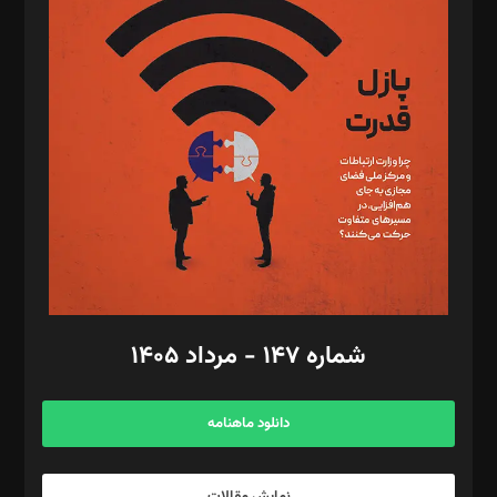
د‌بیر تحریریه آنلاین: بابک نقاش
تحریریه‌: مجتبی محمود‌ی، آرش برهمند، یسنا امان‌پور، سروش کرمیان،
مصطفی مسجدی آرانی، ابوالفضل رجبی، زهرا فکرانه، فائزه فتحی
رستمی،مصطفی باستان
ویرایش: نگار استاد‌‌آقا
طراح یونیفرم: مجید توکلی
فیلمبرداری و عکاسی: امیر شفیعی، مانی لطفی زاده
گرافیک و صفحه‌آرایی: سید‌سبحان‌علی ثابت
مد‌یر توسعه تجاری: کامبیز برید‌
امور مالی: شاپور رهبری، محمد‌ کاظمی‌نیا
امور اد‌اری: راضیه محمود‌ی
شماره ۱۴۷ - مرداد ۱۴۰۵
مرکز تماس: ۰۲۱۴۲۸۲۴۰۰۰
آگهی و مشترکین: ۰۹۱۹۹۹۹۰۴۵۴
دانلود ماهنامه