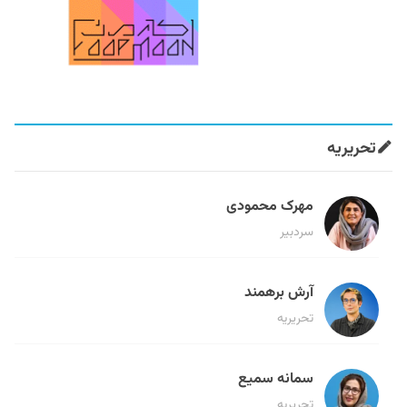
تحریریه
مهرک محمودی
سردبیر
آرش برهمند
تحریریه
سمانه سمیع
تحریریه