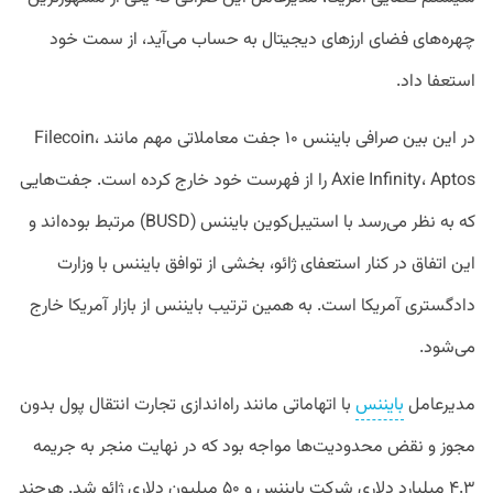
چهره‌های فضای ارزهای دیجیتال به حساب می‌آید، از سمت خود
استعفا داد.
در این بین صرافی بایننس ۱۰ جفت‌ معاملاتی مهم مانند Filecoin،
Axie Infinity، Aptos را از فهرست خود خارج کرده است. جفت‌هایی
که به نظر می‌رسد با استیبل‌کوین بایننس (BUSD) مرتبط بوده‌اند و
این اتفاق در کنار استعفای ژائو، بخشی از توافق بایننس با وزارت
دادگستری آمریکا است. به همین ترتیب بایننس از بازار آمریکا خارج
می‌شود.
مدیرعامل
بایننس
با اتهاماتی مانند راه‌اندازی تجارت انتقال پول بدون
مجوز و نقض محدودیت‌ها مواجه بود که در نهایت منجر به جریمه
۴.۳ میلیارد دلاری شرکت بایننس و ۵۰ میلیون دلاری ژائو شد. هرچند