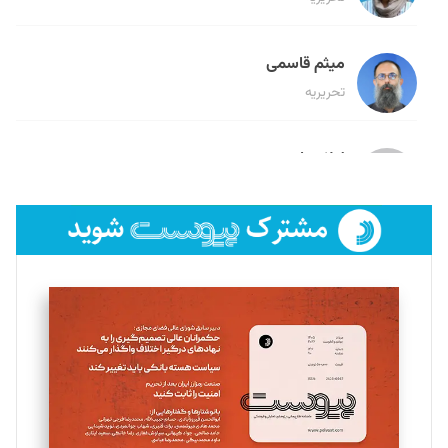
میثم قاسمی
تحریریه
لیلا حنارود
تحریریه
فائزه فتحی رستمی
تحریریه
سروش کرمیان
تحریریه
مینا پاکدل