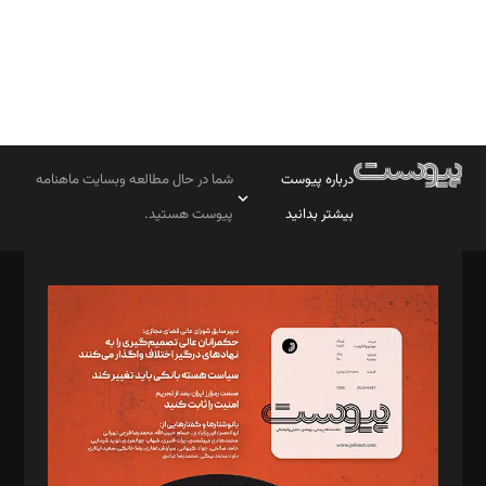
درباره پیوست
شما در حال مطالعه وبسایت ماهنامه
بیشتر بدانید
پیوست هستید.
صاحب امتیاز: موسسه پرسش (پویندگان راز ستاره شمال)
مدیر مسئول: محمدباقر اثنی‌عشری
سردبیر: مهرک محمودی
دبیر تحریریه: میثم قاسمی
د‌بیر ناداستان: سمانه سمیع
د‌بیر خدمت و تجارت: ابوالفضل رجبی
د‌بیر حقوق فناوری: حسام‌الدین ایپکچی
د‌بیر پیوست جهان: مینا پاکدل