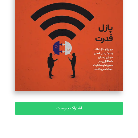
تحریریه
یسنا امان‌پور
تحریریه
ملینا جعفری
تحریریه
مصطفی مسجدی آرانی
تحریریه
اشتراک پیوست
بابک نقاش
تحریریه