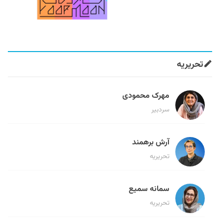
تحریریه
مهرک محمودی
سردبیر
آرش برهمند
تحریریه
سمانه سمیع
تحریریه