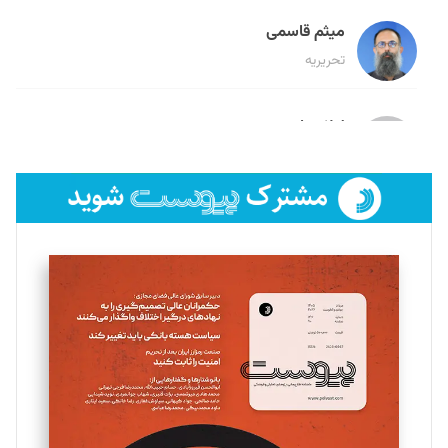
میثم قاسمی
تحریریه
لیلا حنارود
تحریریه
فائزه فتحی رستمی
تحریریه
سروش کرمیان
تحریریه
مینا پاکدل
تحریریه