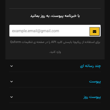
با خبرنامه پیوست، به روز بمانید
برای استفاده از ریکپچا بایستی کلید API را در صفحه ی تنظیمات Quform
وارد کنید.
این
چند رسانه ای
قسمت
پیوست
نباید
خالی
پیوست روز
رها