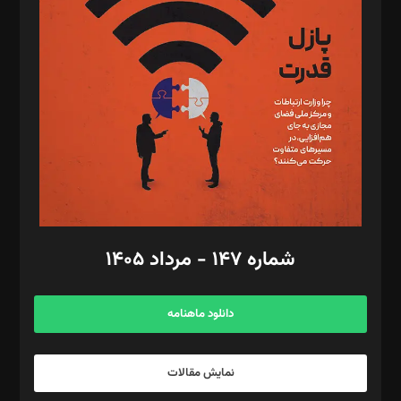
تحریریه‌: مجتبی محمود‌ی، آرش برهمند، یسنا امان‌پور، سروش کرمیان،
مصطفی مسجدی آرانی، ابوالفضل رجبی، زهرا فکرانه، فائزه فتحی
رستمی،مصطفی باستان
ویرایش: نگار استاد‌‌آقا
طراح یونیفرم: مجید توکلی
فیلمبرداری و عکاسی: امیر شفیعی، مانی لطفی زاده
گرافیک و صفحه‌آرایی: سید‌سبحان‌علی ثابت
مد‌یر توسعه تجاری: کامبیز برید‌
امور مالی: شاپور رهبری، محمد‌ کاظمی‌نیا
امور اد‌اری: راضیه محمود‌ی
شماره ۱۴۷ - مرداد ۱۴۰۵
مرکز تماس: ۰۲۱۴۲۸۲۴۰۰۰
آگهی و مشترکین: ۰۹۱۹۹۹۹۰۴۵۴
دانلود ماهنامه
نمایش مقالات