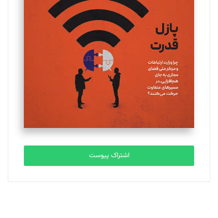
یسنا امان‌پور
تحریریه
ملینا جعفری
تحریریه
مصطفی مسجدی آرانی
تحریریه
اشتراک پیوست
بابک نقاش
تحریریه