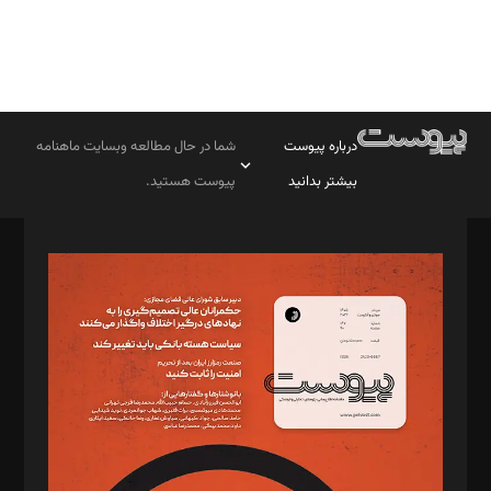
درباره پیوست
شما در حال مطالعه وبسایت ماهنامه
بیشتر بدانید
پیوست هستید.
صاحب امتیاز: موسسه پرسش (پویندگان راز ستاره شمال)
مدیر مسئول: محمدباقر اثنی‌عشری
سردبیر: مهرک محمودی
دبیر تحریریه: میثم قاسمی
د‌بیر ناداستان: سمانه سمیع
د‌بیر خدمت و تجارت: ابوالفضل رجبی
د‌بیر حقوق فناوری: حسام‌الدین ایپکچی
د‌بیر پیوست جهان: مینا پاکدل
د‌بیر تحریریه آنلاین: بابک نقاش