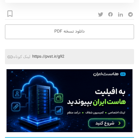
دانلود نسخه PDF
https://pvst.ir/g92
لینک کوتاه