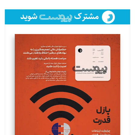
تحریریه
فائزه فتحی رستمی
تحریریه
سروش کرمیان
تحریریه
مینا پاکدل
تحریریه
یسنا امان‌پور
تحریریه