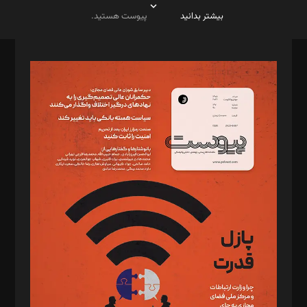
بیشتر بدانید
پیوست هستید.
صاحب امتیاز: موسسه پرسش (پویندگان راز ستاره شمال)
مدیر مسئول: محمدباقر اثنی‌عشری
سردبیر: مهرک محمودی
دبیر تحریریه: میثم قاسمی
د‌بیر ناداستان: سمانه سمیع
د‌بیر خدمت و تجارت: ابوالفضل رجبی
د‌بیر حقوق فناوری: حسام‌الدین ایپکچی
د‌بیر پیوست جهان: مینا پاکدل
د‌بیر تحریریه آنلاین: بابک نقاش
تحریریه‌: مجتبی محمود‌ی، آرش برهمند، یسنا امان‌پور، سروش کرمیان،
مصطفی مسجدی آرانی، ابوالفضل رجبی، زهرا فکرانه، فائزه فتحی
رستمی،مصطفی باستان
ویرایش: نگار استاد‌‌آقا
طراح یونیفرم: مجید توکلی