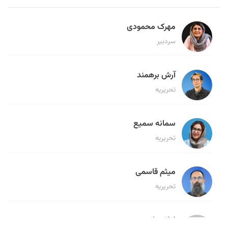
مهرک محمودی
سردبیر
آرش برهمند
تحریریه
سمانه سمیع
تحریریه
میثم قاسمی
تحریریه
لیلا حنارود