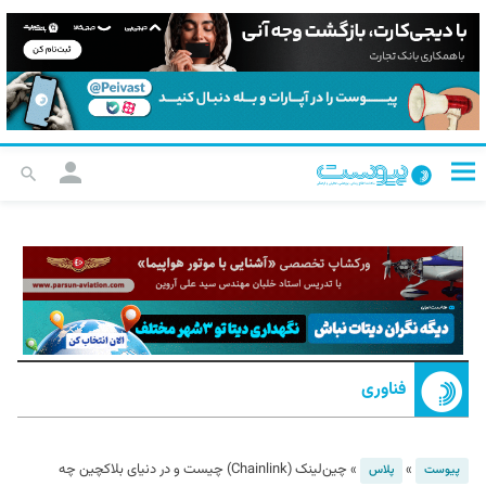
فناوری
»
»
چین‌لینک (Chainlink) چیست و در دنیای بلاکچین چه
پیوست
پلاس