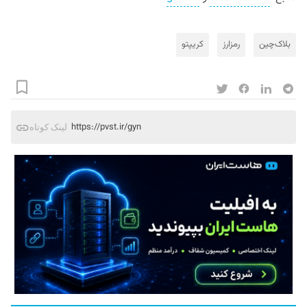
بلاک‌چین
رمزارز
کریپتو
https://pvst.ir/gyn
لینک کوتاه