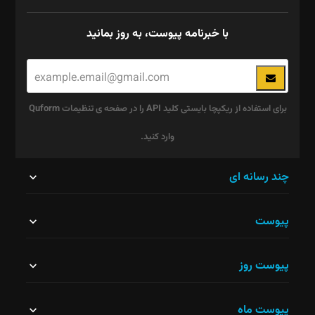
با خبرنامه پیوست، به روز بمانید
برای استفاده از ریکپچا بایستی کلید API را در صفحه ی تنظیمات Quform
وارد کنید.
این
چند رسانه ای
قسمت
پیوست
نباید
خالی
پیوست روز
رها
شود.
پیوست ماه