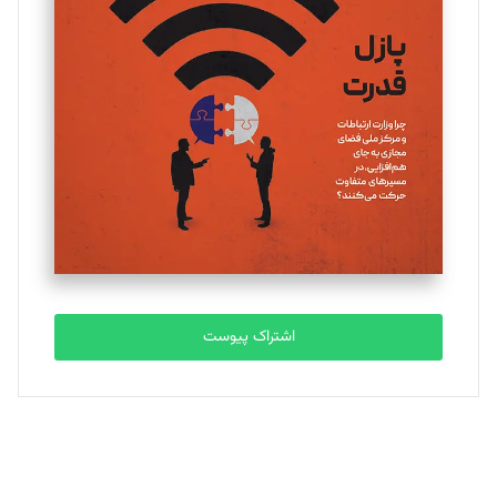
یسنا امان‌پور
تحریریه
ملینا جعفری
تحریریه
مصطفی مسجدی آرانی
تحریریه
اشتراک پیوست
بابک نقاش
تحریریه