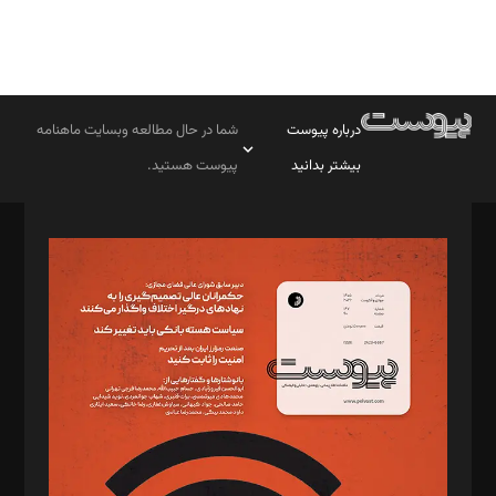
درباره پیوست
شما در حال مطالعه وبسایت ماهنامه
بیشتر بدانید
پیوست هستید.
صاحب امتیاز: موسسه پرسش (پویندگان راز ستاره شمال)
مدیر مسئول: محمدباقر اثنی‌عشری
سردبیر: مهرک محمودی
دبیر تحریریه: میثم قاسمی
د‌بیر ناداستان: سمانه سمیع
د‌بیر خدمت و تجارت: ابوالفضل رجبی
د‌بیر حقوق فناوری: حسام‌الدین ایپکچی
د‌بیر پیوست جهان: مینا پاکدل
د‌بیر تحریریه آنلاین: بابک نقاش