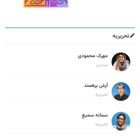
تحریریه
مهرک محمودی
سردبیر
آرش برهمند
تحریریه
سمانه سمیع
تحریریه