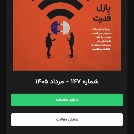
تحریریه‌: مجتبی محمود‌ی، آرش برهمند، یسنا امان‌پور، سروش کرمیان،
مصطفی مسجدی آرانی، ابوالفضل رجبی، زهرا فکرانه، فائزه فتحی
رستمی،مصطفی باستان
ویرایش: نگار استاد‌‌آقا
طراح یونیفرم: مجید توکلی
فیلمبرداری و عکاسی: امیر شفیعی، مانی لطفی زاده
گرافیک و صفحه‌آرایی: سید‌سبحان‌علی ثابت
مد‌یر توسعه تجاری: کامبیز برید‌
امور مالی: شاپور رهبری، محمد‌ کاظمی‌نیا
امور اد‌اری: راضیه محمود‌ی
شماره ۱۴۷ - مرداد ۱۴۰۵
مرکز تماس: ۰۲۱۴۲۸۲۴۰۰۰
آگهی و مشترکین: ۰۹۱۹۹۹۹۰۴۵۴
دانلود ماهنامه
نمایش مقالات