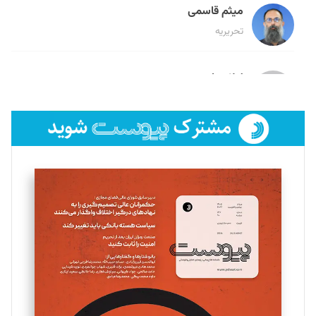
میثم قاسمی
تحریریه
لیلا حنارود
تحریریه
فائزه فتحی رستمی
تحریریه
سروش کرمیان
تحریریه
مینا پاکدل
تحریریه