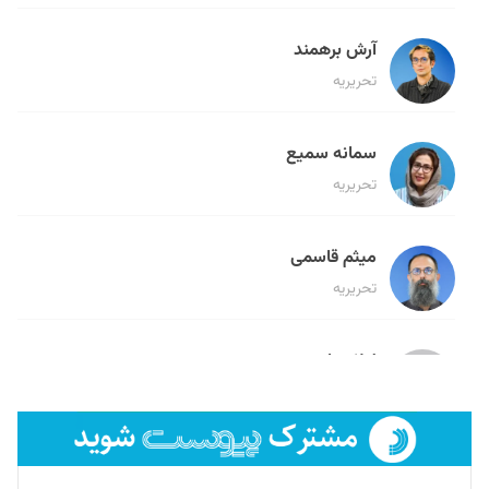
آرش برهمند
تحریریه
سمانه سمیع
تحریریه
میثم قاسمی
تحریریه
لیلا حنارود
تحریریه
فائزه فتحی رستمی