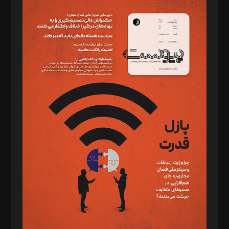
سردبیر: مهرک محمودی
دبیر تحریریه: میثم قاسمی
د‌بیر ناداستان: سمانه سمیع
د‌بیر خدمت و تجارت: ابوالفضل رجبی
د‌بیر حقوق فناوری: حسام‌الدین ایپکچی
د‌بیر پیوست جهان: مینا پاکدل
د‌بیر تحریریه آنلاین: بابک نقاش
تحریریه‌: مجتبی محمود‌ی، آرش برهمند، یسنا امان‌پور، سروش کرمیان،
مصطفی مسجدی آرانی، ابوالفضل رجبی، زهرا فکرانه، فائزه فتحی
رستمی،مصطفی باستان
ویرایش: نگار استاد‌‌آقا
طراح یونیفرم: مجید توکلی
فیلمبرداری و عکاسی: امیر شفیعی، مانی لطفی زاده
گرافیک و صفحه‌آرایی: سید‌سبحان‌علی ثابت
مد‌یر توسعه تجاری: کامبیز برید‌
امور مالی: شاپور رهبری، محمد‌ کاظمی‌نیا