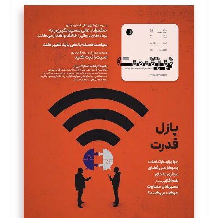
تحریریه
سروش کرمیان
تحریریه
مینا پاکدل
تحریریه
یسنا امان‌پور
تحریریه
ملینا جعفری
تحریریه