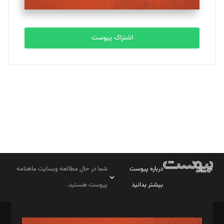
مصطفی مسجدی آرانی
تحریریه
اشتراک پیوست
بابک نقاش
تحریریه
درباره پیوست
شما در حال مطالعه وبسایت ماهنامه
بیشتر بدانید
پیوست هستید.
صاحب امتیاز: موسسه پرسش (پویندگان راز ستاره شمال)
مدیر مسئول: محمدباقر اثنی‌عشری