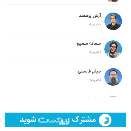
آرش برهمند
تحریریه
سمانه سمیع
تحریریه
میثم قاسمی
تحریریه
لیلا حنارود
تحریریه
فائزه فتحی رستمی