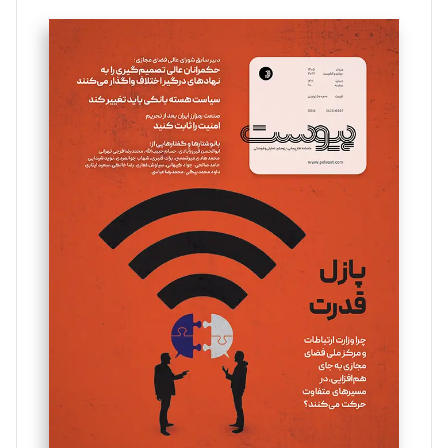
تحریریه
سروش کرمیان
تحریریه
مینا پاکدل
تحریریه
یسنا امان‌پور
تحریریه
ملینا جعفری
تحریریه