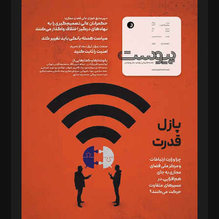
مدیر مسئول: محمدباقر اثنی‌عشری
سردبیر: مهرک محمودی
دبیر تحریریه: میثم قاسمی
د‌بیر ناداستان: سمانه سمیع
د‌بیر خدمت و تجارت: ابوالفضل رجبی
د‌بیر حقوق فناوری: حسام‌الدین ایپکچی
د‌بیر پیوست جهان: مینا پاکدل
د‌بیر تحریریه آنلاین: بابک نقاش
تحریریه‌: مجتبی محمود‌ی، آرش برهمند، یسنا امان‌پور، سروش کرمیان،
مصطفی مسجدی آرانی، ابوالفضل رجبی، زهرا فکرانه، فائزه فتحی
رستمی،مصطفی باستان
ویرایش: نگار استاد‌‌آقا
طراح یونیفرم: مجید توکلی
فیلمبرداری و عکاسی: امیر شفیعی، مانی لطفی زاده
گرافیک و صفحه‌آرایی: سید‌سبحان‌علی ثابت
مد‌یر توسعه تجاری: کامبیز برید‌