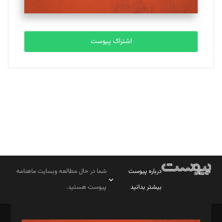
مصطفی مسجدی آرانی
تحریریه
اشتراک پیوست
بابک نقاش
تحریریه
درباره پیوست
شما در حال مطالعه وبسایت ماهنامه
بیشتر بدانید
پیوست هستید.
صاحب امتیاز: موسسه پرسش (پویندگان راز ستاره شمال)