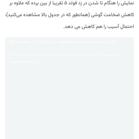
نمایش را هنگام تا شدن در زد فولد ۵ تقریبا از بین برده که علاوه بر
کاهش ضخامت گوشی (همانطور که در جدول بالا مشاهده می‌کنید)،
احتمال آسیب را هم کاهش می دهد.
نمایشگر
Media error: Format(s) not supported or source(s) not found
ویدیو
دریافت پرونده: https://peivast.com/wp-content/uploads/galaxy-z-fold5-highlights-
hinge-video.webm?_=1