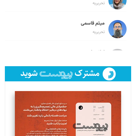
تحریریه
میثم قاسمی
تحریریه
لیلا حنارود
تحریریه
فائزه فتحی رستمی
تحریریه
سروش کرمیان
تحریریه