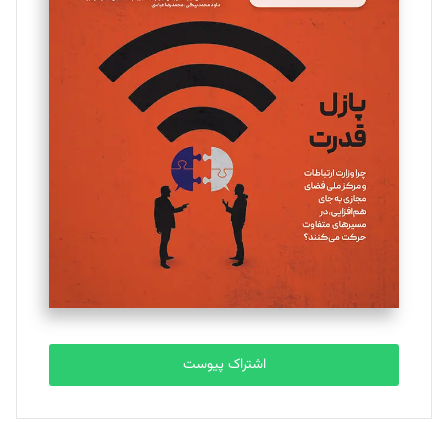
مینا پاکدل
تحریریه
یسنا امان‌پور
تحریریه
ملینا جعفری
تحریریه
مصطفی مسجدی آرانی
تحریریه
اشتراک پیوست
بابک نقاش
تحریریه