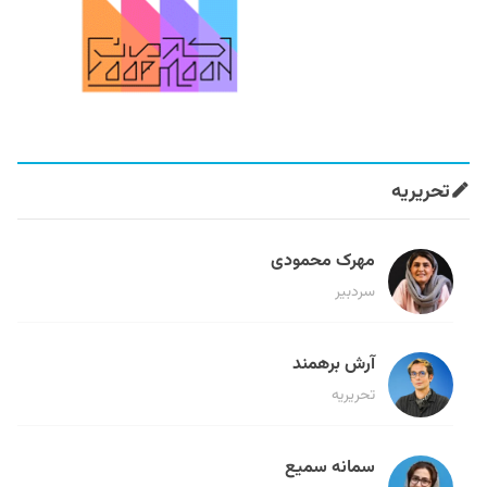
تحریریه
مهرک محمودی
سردبیر
آرش برهمند
تحریریه
سمانه سمیع