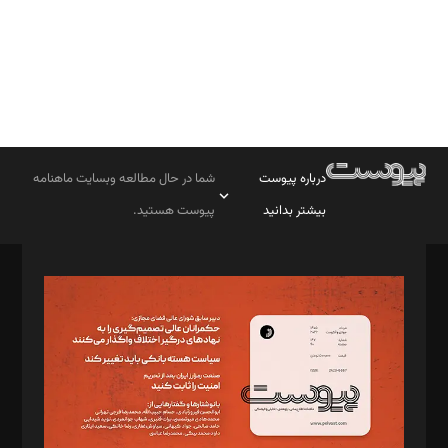
درباره پیوست
شما در حال مطالعه وبسایت ماهنامه
بیشتر بدانید
پیوست هستید.
صاحب امتیاز: موسسه پرسش (پویندگان راز ستاره شمال)
مدیر مسئول: محمدباقر اثنی‌عشری
سردبیر: مهرک محمودی
دبیر تحریریه: میثم قاسمی
د‌بیر ناداستان: سمانه سمیع
د‌بیر خدمت و تجارت: ابوالفضل رجبی
د‌بیر حقوق فناوری: حسام‌الدین ایپکچی