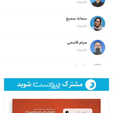
تحریریه
سمانه سمیع
تحریریه
میثم قاسمی
تحریریه
لیلا حنارود
تحریریه
فائزه فتحی رستمی
تحریریه