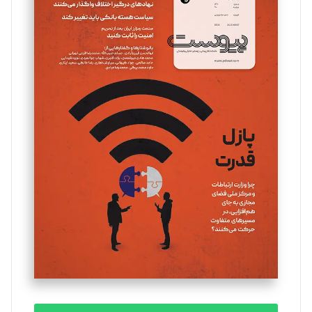
سروش کرمیان
تحریریه
مینا پاکدل
تحریریه
یسنا امان‌پور
تحریریه
ملینا جعفری
تحریریه
مصطفی مسجدی آرانی
تحریریه