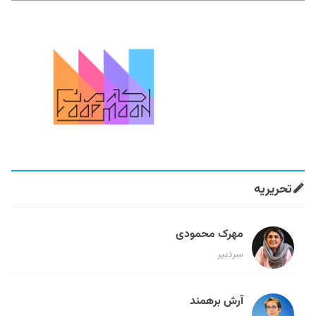
تحریریه
مهرک محمودی
سردبیر
آرش برهمند