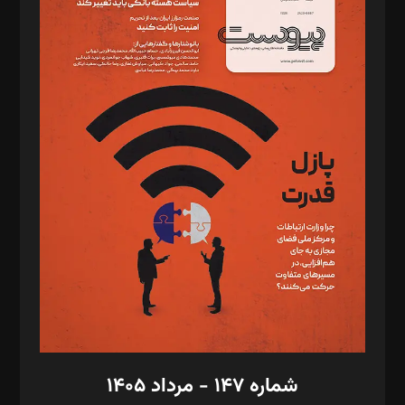
د‌بیر ناداستان: سمانه سمیع
د‌بیر خدمت و تجارت: ابوالفضل رجبی
د‌بیر حقوق فناوری: حسام‌الدین ایپکچی
د‌بیر پیوست جهان: مینا پاکدل
د‌بیر تحریریه آنلاین: بابک نقاش
تحریریه‌: مجتبی محمود‌ی، آرش برهمند، یسنا امان‌پور، سروش کرمیان،
مصطفی مسجدی آرانی، ابوالفضل رجبی، زهرا فکرانه، فائزه فتحی
رستمی،مصطفی باستان
ویرایش: نگار استاد‌‌آقا
طراح یونیفرم: مجید توکلی
فیلمبرداری و عکاسی: امیر شفیعی، مانی لطفی زاده
گرافیک و صفحه‌آرایی: سید‌سبحان‌علی ثابت
مد‌یر توسعه تجاری: کامبیز برید‌
امور مالی: شاپور رهبری، محمد‌ کاظمی‌نیا
امور اد‌اری: راضیه محمود‌ی
شماره ۱۴۷ - مرداد ۱۴۰۵
مرکز تماس: ۰۲۱۴۲۸۲۴۰۰۰