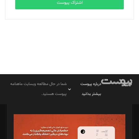
اشتراک پیوست
بابک نقاش
تحریریه
درباره پیوست
شما در حال مطالعه وبسایت ماهنامه
بیشتر بدانید
پیوست هستید.
صاحب امتیاز: موسسه پرسش (پویندگان راز ستاره شمال)
مدیر مسئول: محمدباقر اثنی‌عشری
سردبیر: مهرک محمودی
دبیر تحریریه: میثم قاسمی