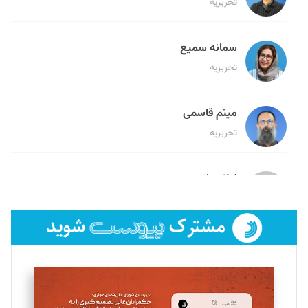
تحریریه
سمانه سمیع
تحریریه
میثم قاسمی
تحریریه
لیلا حنارود
تحریریه
فائزه فتحی رستمی
تحریریه