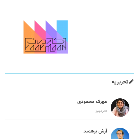
تحریریه
مهرک محمودی
سردبیر
آرش برهمند