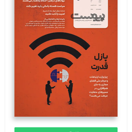
سروش کرمیان
تحریریه
مینا پاکدل
تحریریه
یسنا امان‌پور
تحریریه
ملینا جعفری
تحریریه
مصطفی مسجدی آرانی
تحریریه