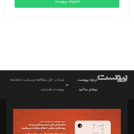
اشتراک پیوست
بابک نقاش
تحریریه
درباره پیوست
شما در حال مطالعه وبسایت ماهنامه
بیشتر بدانید
پیوست هستید.
صاحب امتیاز: موسسه پرسش (پویندگان راز ستاره شمال)
مدیر مسئول: محمدباقر اثنی‌عشری
سردبیر: مهرک محمودی
دبیر تحریریه: میثم قاسمی