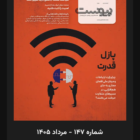
د‌بیر ناداستان: سمانه سمیع
د‌بیر خدمت و تجارت: ابوالفضل رجبی
د‌بیر حقوق فناوری: حسام‌الدین ایپکچی
د‌بیر پیوست جهان: مینا پاکدل
د‌بیر تحریریه آنلاین: بابک نقاش
تحریریه‌: مجتبی محمود‌ی، آرش برهمند، یسنا امان‌پور، سروش کرمیان،
مصطفی مسجدی آرانی، ابوالفضل رجبی، زهرا فکرانه، فائزه فتحی
رستمی،مصطفی باستان
ویرایش: نگار استاد‌‌آقا
طراح یونیفرم: مجید توکلی
فیلمبرداری و عکاسی: امیر شفیعی، مانی لطفی زاده
گرافیک و صفحه‌آرایی: سید‌سبحان‌علی ثابت
مد‌یر توسعه تجاری: کامبیز برید‌
امور مالی: شاپور رهبری، محمد‌ کاظمی‌نیا
امور اد‌اری: راضیه محمود‌ی
شماره ۱۴۷ - مرداد ۱۴۰۵
مرکز تماس: ۰۲۱۴۲۸۲۴۰۰۰