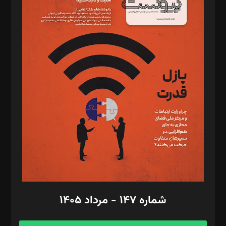
د‌بیر خدمت و تجارت: ابوالفضل رجبی
د‌بیر حقوق فناوری: حسام‌الدین ایپکچی
د‌بیر پیوست جهان: مینا پاکدل
د‌بیر تحریریه آنلاین: بابک نقاش
تحریریه‌: مجتبی محمود‌ی، آرش برهمند، یسنا امان‌پور، سروش کرمیان،
مصطفی مسجدی آرانی، ابوالفضل رجبی، زهرا فکرانه، فائزه فتحی
رستمی،مصطفی باستان
ویرایش: نگار استاد‌‌آقا
طراح یونیفرم: مجید توکلی
فیلمبرداری و عکاسی: امیر شفیعی، مانی لطفی زاده
گرافیک و صفحه‌آرایی: سید‌سبحان‌علی ثابت
مد‌یر توسعه تجاری: کامبیز برید‌
امور مالی: شاپور رهبری، محمد‌ کاظمی‌نیا
امور اد‌اری: راضیه محمود‌ی
شماره ۱۴۷ - مرداد ۱۴۰۵
مرکز تماس: ۰۲۱۴۲۸۲۴۰۰۰
آگهی و مشترکین: ۰۹۱۹۹۹۹۰۴۵۴