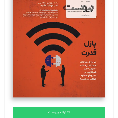
تحریریه
مینا پاکدل
تحریریه
یسنا امان‌پور
تحریریه
ملینا جعفری
تحریریه
مصطفی مسجدی آرانی
تحریریه
اشتراک پیوست