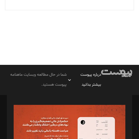
بابک نقاش
تحریریه
درباره پیوست
شما در حال مطالعه وبسایت ماهنامه
بیشتر بدانید
پیوست هستید.
صاحب امتیاز: موسسه پرسش (پویندگان راز ستاره شمال)
مدیر مسئول: محمدباقر اثنی‌عشری
سردبیر: مهرک محمودی
دبیر تحریریه: میثم قاسمی
د‌بیر ناداستان: سمانه سمیع