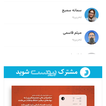
سمانه سمیع
تحریریه
میثم قاسمی
تحریریه
لیلا حنارود
تحریریه
فائزه فتحی رستمی
تحریریه
سروش کرمیان