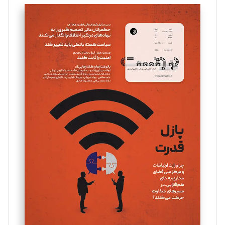
تحریریه
سروش کرمیان
تحریریه
مینا پاکدل
تحریریه
یسنا امان‌پور
تحریریه
ملینا جعفری
تحریریه