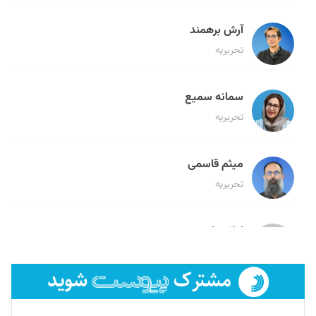
آرش برهمند
تحریریه
سمانه سمیع
تحریریه
میثم قاسمی
تحریریه
لیلا حنارود
تحریریه
فائزه فتحی رستمی