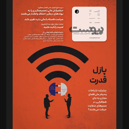
سردبیر: مهرک محمودی
دبیر تحریریه: میثم قاسمی
د‌بیر ناداستان: سمانه سمیع
د‌بیر خدمت و تجارت: ابوالفضل رجبی
د‌بیر حقوق فناوری: حسام‌الدین ایپکچی
د‌بیر پیوست جهان: مینا پاکدل
د‌بیر تحریریه آنلاین: بابک نقاش
تحریریه‌: مجتبی محمود‌ی، آرش برهمند، یسنا امان‌پور، سروش کرمیان،
مصطفی مسجدی آرانی، ابوالفضل رجبی، زهرا فکرانه، فائزه فتحی
رستمی،مصطفی باستان
ویرایش: نگار استاد‌‌آقا
طراح یونیفرم: مجید توکلی
فیلمبرداری و عکاسی: امیر شفیعی، مانی لطفی زاده
گرافیک و صفحه‌آرایی: سید‌سبحان‌علی ثابت
مد‌یر توسعه تجاری: کامبیز برید‌
امور مالی: شاپور رهبری، محمد‌ کاظمی‌نیا