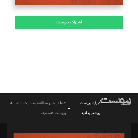
مصطفی مسجدی آرانی
تحریریه
اشتراک پیوست
بابک نقاش
تحریریه
درباره پیوست
شما در حال مطالعه وبسایت ماهنامه
بیشتر بدانید
پیوست هستید.
صاحب امتیاز: موسسه پرسش (پویندگان راز ستاره شمال)
مدیر مسئول: محمدباقر اثنی‌عشری