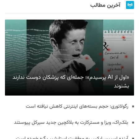
آخرین مطالب
«اول از AI پرسیدم»؛ جمله‌ای که پزشکان دوست ندارند
بشنوند
رگولاتوری: حجم بسته‌های اینترنتی کاهش نیافته است
بلک‌راک، ویزا و مسترکارت به بلاکچین جدید سیرکل پیوستند
آینده اسپیس‌ایکس به موفقیت استارشیپ گره خورده است