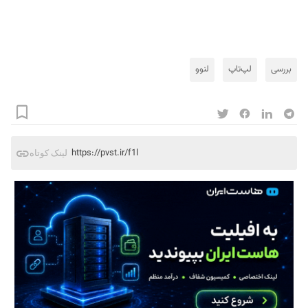
بررسی
لپ‌تاپ
لنوو
https://pvst.ir/f1l
لینک کوتاه