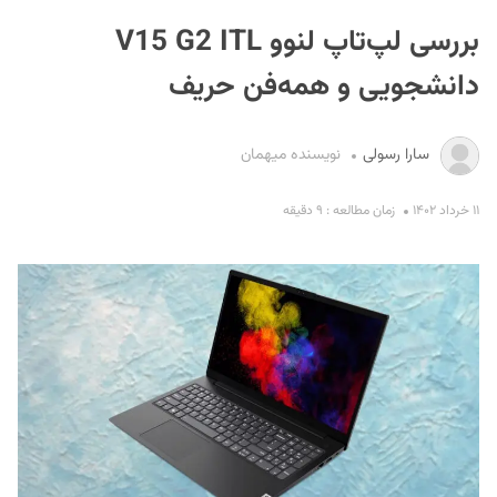
بررسی لپ‌تاپ لنوو V15 G2 ITL
دانشجویی و همه‌فن حریف
سارا رسولی
نویسنده میهمان
S
۱۱ خرداد ۱۴۰۲
زمان مطالعه : ۹ دقیقه