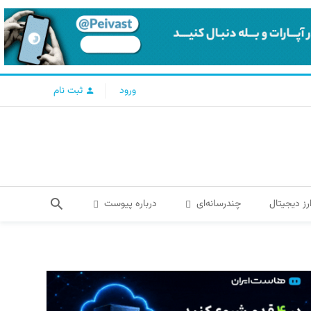
ورود
ثبت نام
رز دیجیتال
چندرسانه‌ای
درباره پیوست