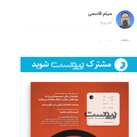
میثم قاسمی
تحریریه
لیلا حنارود
تحریریه
فائزه فتحی رستمی
تحریریه
سروش کرمیان
تحریریه
مینا پاکدل