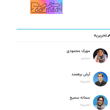
تحریریه
مهرک محمودی
سردبیر
آرش برهمند
تحریریه
سمانه سمیع
تحریریه