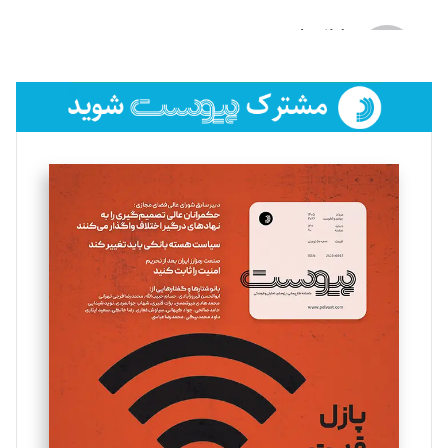
لیلا حنارود
تحریریه
فائزه فتحی رستمی
تحریریه
سروش کرمیان
تحریریه
مینا پاکدل
تحریریه
یسنا امان‌پور
تحریریه