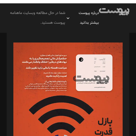
درباره پیوست
شما در حال مطالعه وبسایت ماهنامه
بیشتر بدانید
پیوست هستید.
صاحب امتیاز: موسسه پرسش (پویندگان راز ستاره شمال)
مدیر مسئول: محمدباقر اثنی‌عشری
سردبیر: مهرک محمودی
دبیر تحریریه: میثم قاسمی
د‌بیر ناداستان: سمانه سمیع
د‌بیر خدمت و تجارت: ابوالفضل رجبی
د‌بیر حقوق فناوری: حسام‌الدین ایپکچی
د‌بیر پیوست جهان: مینا پاکدل
د‌بیر تحریریه آنلاین: بابک نقاش
تحریریه‌: مجتبی محمود‌ی، آرش برهمند، یسنا امان‌پور، سروش کرمیان،
مصطفی مسجدی آرانی، ابوالفضل رجبی، زهرا فکرانه، فائزه فتحی
رستمی،مصطفی باستان