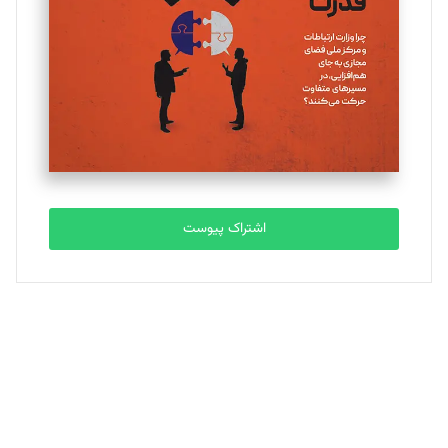
ملینا جعفری
تحریریه
مصطفی مسجدی آرانی
تحریریه
اشتراک پیوست
بابک نقاش
تحریریه