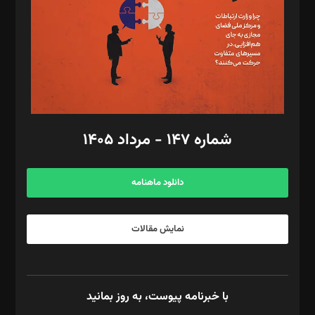
ویرایش: نگار استاد‌‌آقا
طراح یونیفرم: مجید توکلی
فیلمبرداری و عکاسی: امیر شفیعی، مانی لطفی زاده
گرافیک و صفحه‌آرایی: سید‌سبحان‌علی ثابت
مد‌یر توسعه تجاری: کامبیز برید‌
امور مالی: شاپور رهبری، محمد‌ کاظمی‌نیا
امور اد‌اری: راضیه محمود‌ی
شماره ۱۴۷ - مرداد ۱۴۰۵
مرکز تماس: ۰۲۱۴۲۸۲۴۰۰۰
آگهی و مشترکین: ۰۹۱۹۹۹۹۰۴۵۴
دانلود ماهنامه
نمایش مقالات
با خبرنامه پیوست، به روز بمانید