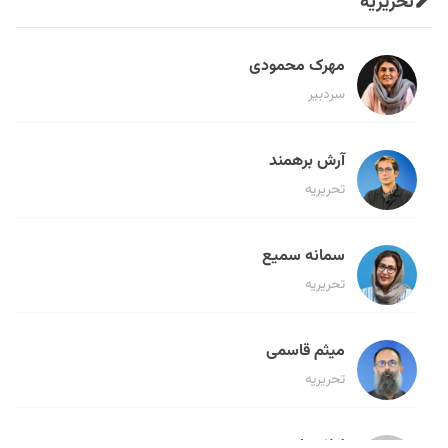
تحریریه
مهرک محمودی
سردبیر
آرش برهمند
تحریریه
سمانه سمیع
تحریریه
میثم قاسمی
تحریریه
لیلا حنارود