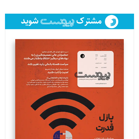
تحریریه
فائزه فتحی رستمی
تحریریه
سروش کرمیان
تحریریه
مینا پاکدل
تحریریه
یسنا امان‌پور
تحریریه