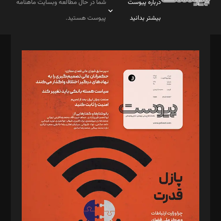
درباره پیوست
شما در حال مطالعه وبسایت ماهنامه
بیشتر بدانید
پیوست هستید.
صاحب امتیاز: موسسه پرسش (پویندگان راز ستاره شمال)
مدیر مسئول: محمدباقر اثنی‌عشری
سردبیر: مهرک محمودی
دبیر تحریریه: میثم قاسمی
د‌بیر ناداستان: سمانه سمیع
د‌بیر خدمت و تجارت: ابوالفضل رجبی
د‌بیر حقوق فناوری: حسام‌الدین ایپکچی
د‌بیر پیوست جهان: مینا پاکدل
د‌بیر تحریریه آنلاین: بابک نقاش
تحریریه‌: مجتبی محمود‌ی، آرش برهمند، یسنا امان‌پور، سروش کرمیان،
مصطفی مسجدی آرانی، ابوالفضل رجبی، زهرا فکرانه، فائزه فتحی
رستمی،مصطفی باستان
ویرایش: نگار استاد‌‌آقا
طراح یونیفرم: مجید توکلی