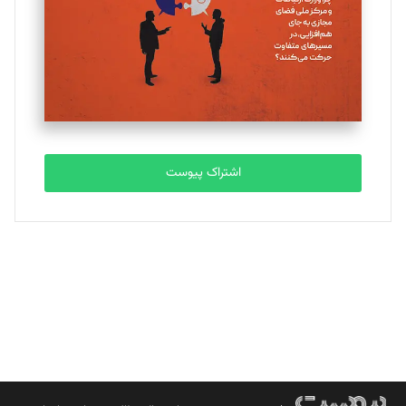
ملینا جعفری
تحریریه
مصطفی مسجدی آرانی
تحریریه
اشتراک پیوست
بابک نقاش
تحریریه