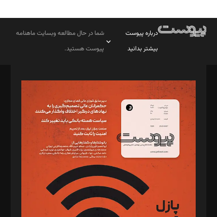
درباره پیوست
شما در حال مطالعه وبسایت ماهنامه
بیشتر بدانید
پیوست هستید.
صاحب امتیاز: موسسه پرسش (پویندگان راز ستاره شمال)
مدیر مسئول: محمدباقر اثنی‌عشری
سردبیر: مهرک محمودی
دبیر تحریریه: میثم قاسمی
د‌بیر ناداستان: سمانه سمیع
د‌بیر خدمت و تجارت: ابوالفضل رجبی
د‌بیر حقوق فناوری: حسام‌الدین ایپکچی
د‌بیر پیوست جهان: مینا پاکدل
د‌بیر تحریریه آنلاین: بابک نقاش
تحریریه‌: مجتبی محمود‌ی، آرش برهمند، یسنا امان‌پور، سروش کرمیان،
مصطفی مسجدی آرانی، ابوالفضل رجبی، زهرا فکرانه، فائزه فتحی