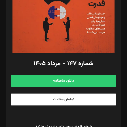
رستمی،مصطفی باستان
ویرایش: نگار استاد‌‌آقا
طراح یونیفرم: مجید توکلی
فیلمبرداری و عکاسی: امیر شفیعی، مانی لطفی زاده
گرافیک و صفحه‌آرایی: سید‌سبحان‌علی ثابت
مد‌یر توسعه تجاری: کامبیز برید‌
امور مالی: شاپور رهبری، محمد‌ کاظمی‌نیا
امور اد‌اری: راضیه محمود‌ی
شماره ۱۴۷ - مرداد ۱۴۰۵
مرکز تماس: ۰۲۱۴۲۸۲۴۰۰۰
آگهی و مشترکین: ۰۹۱۹۹۹۹۰۴۵۴
دانلود ماهنامه
نمایش مقالات
با خبرنامه پیوست، به روز بمانید