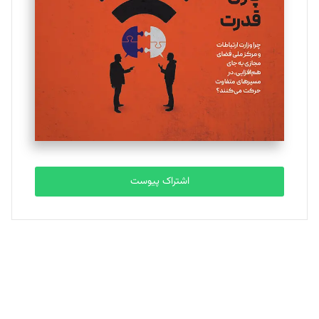
تحریریه
ملینا جعفری
تحریریه
مصطفی مسجدی آرانی
تحریریه
اشتراک پیوست
بابک نقاش
تحریریه