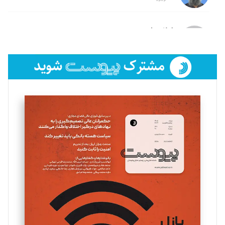
لیلا حنارود
تحریریه
فائزه فتحی رستمی
تحریریه
سروش کرمیان
تحریریه
مینا پاکدل
تحریریه
یسنا امان‌پور