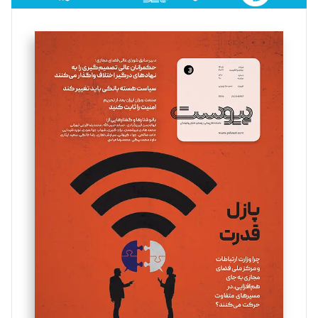
فائزه فتحی رستمی
تحریریه
سروش کرمیان
تحریریه
مینا پاکدل
تحریریه
یسنا امان‌پور
تحریریه
ملینا جعفری
تحریریه