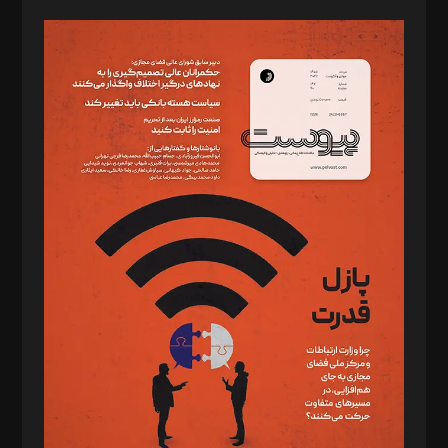
صاحب امتیاز: موسسه پرسش (پویندگان راز ستاره شمال)
مدیر مسئول: محمدباقر اثنی‌عشری
سردبیر: مهرک محمودی
دبیر تحریریه: میثم قاسمی
د‌بیر ناداستان: سمانه سمیع
د‌بیر خدمت و تجارت: ابوالفضل رجبی
د‌بیر حقوق فناوری: حسام‌الدین ایپکچی
د‌بیر پیوست جهان: مینا پاکدل
د‌بیر تحریریه آنلاین: بابک نقاش
تحریریه‌: مجتبی محمود‌ی، آرش برهمند، یسنا امان‌پور، سروش کرمیان،
مصطفی مسجدی آرانی، ابوالفضل رجبی، زهرا فکرانه، فائزه فتحی
رستمی،مصطفی باستان
ویرایش: نگار استاد‌‌آقا
طراح یونیفرم: مجید توکلی
فیلمبرداری و عکاسی: امیر شفیعی، مانی لطفی زاده
گرافیک و صفحه‌آرایی: سید‌سبحان‌علی ثابت