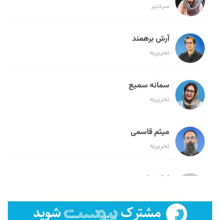
سردبیر
آرش برهمند
تحریریه
سمانه سمیع
تحریریه
میثم قاسمی
تحریریه
لیلا حنارود
تحریریه