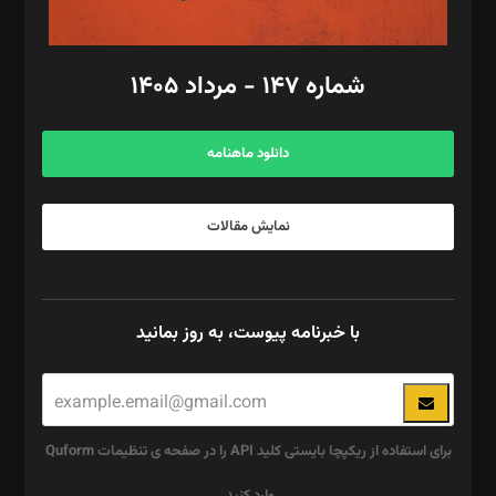
مد‌یر توسعه تجاری: کامبیز برید‌
امور مالی: شاپور رهبری، محمد‌ کاظمی‌نیا
امور اد‌اری: راضیه محمود‌ی
شماره ۱۴۷ - مرداد ۱۴۰۵
مرکز تماس: ۰۲۱۴۲۸۲۴۰۰۰
آگهی و مشترکین: ۰۹۱۹۹۹۹۰۴۵۴
دانلود ماهنامه
نمایش مقالات
با خبرنامه پیوست، به روز بمانید
برای استفاده از ریکپچا بایستی کلید API را در صفحه ی تنظیمات Quform