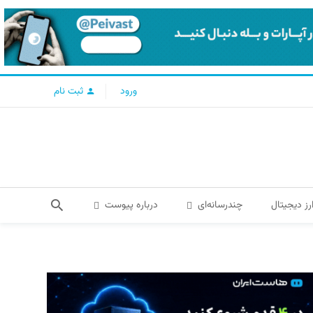
ورود
ثبت نام
رز دیجیتال
چندرسانه‌ای
درباره پیوست