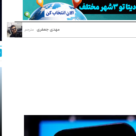
مهدی جعفری
مترجم