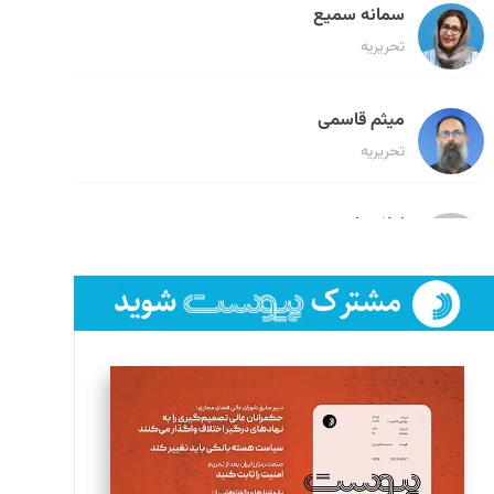
سمانه سمیع
تحریریه
میثم قاسمی
تحریریه
لیلا حنارود
تحریریه
فائزه فتحی رستمی
تحریریه
سروش کرمیان
تحریریه