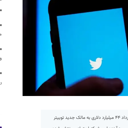
م
و 
رم
از روز جمعه که ماسک رسماً با انعقاد قرارداد ۴۴ میلیارد دلاری به مالک جدید توییتر