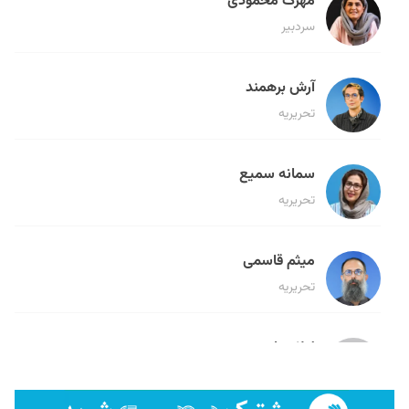
مهرک محمودی
سردبیر
آرش برهمند
تحریریه
سمانه سمیع
تحریریه
میثم قاسمی
تحریریه
لیلا حنارود
تحریریه