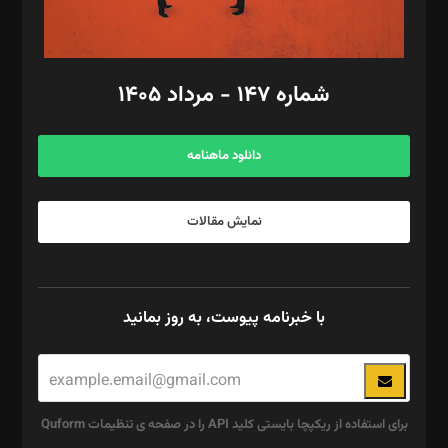
مد‌یر توسعه تجاری: کامبیز برید‌
امور مالی: شاپور رهبری، محمد‌ کاظمی‌نیا
امور اد‌اری: راضیه محمود‌ی
شماره ۱۴۷ - مرداد ۱۴۰۵
مرکز تماس: ۰۲۱۴۲۸۲۴۰۰۰
آگهی و مشترکین: ۰۹۱۹۹۹۹۰۴۵۴
دانلود ماهنامه
نمایش مقالات
با خبرنامه پیوست، به روز بمانید
برای استفاده از ریکپچا بایستی کلید API را در صفحه ی تنظیمات Quform