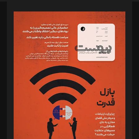
صاحب امتیاز: موسسه پرسش (پویندگان راز ستاره شمال)
مدیر مسئول: محمدباقر اثنی‌عشری
سردبیر: مهرک محمودی
دبیر تحریریه: میثم قاسمی
د‌بیر ناداستان: سمانه سمیع
د‌بیر خدمت و تجارت: ابوالفضل رجبی
د‌بیر حقوق فناوری: حسام‌الدین ایپکچی
د‌بیر پیوست جهان: مینا پاکدل
د‌بیر تحریریه آنلاین: بابک نقاش
تحریریه‌: مجتبی محمود‌ی، آرش برهمند، یسنا امان‌پور، سروش کرمیان،
مصطفی مسجدی آرانی، ابوالفضل رجبی، زهرا فکرانه، فائزه فتحی
رستمی،مصطفی باستان
ویرایش: نگار استاد‌‌آقا
طراح یونیفرم: مجید توکلی
فیلمبرداری و عکاسی: امیر شفیعی، مانی لطفی زاده
گرافیک و صفحه‌آرایی: سید‌سبحان‌علی ثابت