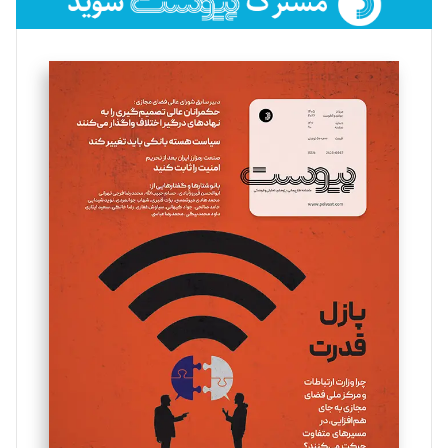
فائزه فتحی رستمی
تحریریه
سروش کرمیان
تحریریه
مینا پاکدل
تحریریه
یسنا امان‌پور
تحریریه
ملینا جعفری
تحریریه