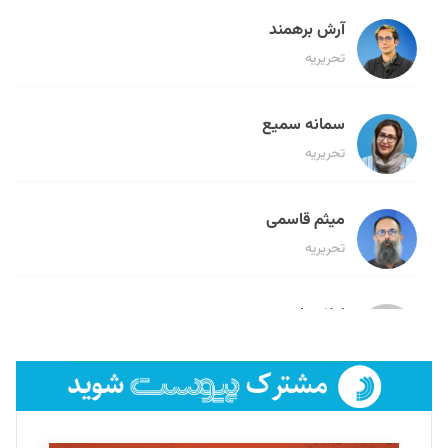
آرش برهمند
تحریریه
سمانه سمیع
تحریریه
میثم قاسمی
تحریریه
لیلا حنارود
تحریریه
فائزه فتحی رستمی
تحریریه