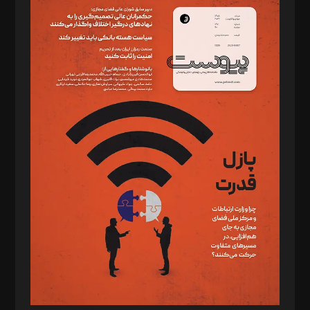
سردبیر: مهرک محمودی
دبیر تحریریه: میثم قاسمی
د‌بیر ناداستان: سمانه سمیع
د‌بیر خدمت و تجارت: ابوالفضل رجبی
د‌بیر حقوق فناوری: حسام‌الدین ایپکچی
د‌بیر پیوست جهان: مینا پاکدل
د‌بیر تحریریه آنلاین: بابک نقاش
تحریریه‌: مجتبی محمود‌ی، آرش برهمند، یسنا امان‌پور، سروش کرمیان،
مصطفی مسجدی آرانی، ابوالفضل رجبی، زهرا فکرانه، فائزه فتحی
رستمی،مصطفی باستان
ویرایش: نگار استاد‌‌آقا
طراح یونیفرم: مجید توکلی
فیلمبرداری و عکاسی: امیر شفیعی، مانی لطفی زاده
گرافیک و صفحه‌آرایی: سید‌سبحان‌علی ثابت
مد‌یر توسعه تجاری: کامبیز برید‌
امور مالی: شاپور رهبری، محمد‌ کاظمی‌نیا