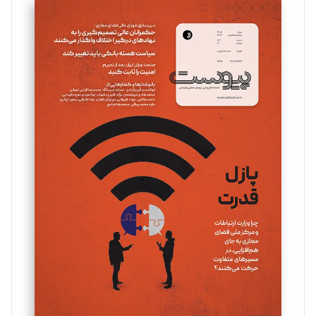
سروش کرمیان
تحریریه
مینا پاکدل
تحریریه
یسنا امان‌پور
تحریریه
ملینا جعفری
تحریریه
مصطفی مسجدی آرانی