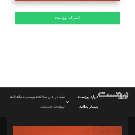
تحریریه
اشتراک پیوست
بابک نقاش
تحریریه
درباره پیوست
شما در حال مطالعه وبسایت ماهنامه
بیشتر بدانید
پیوست هستید.
صاحب امتیاز: موسسه پرسش (پویندگان راز ستاره شمال)
مدیر مسئول: محمدباقر اثنی‌عشری